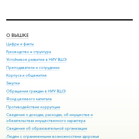
О ВЫШКЕ
ОБ
Цифры и факты
Ли
Руководство и структура
Дов
Устойчивое развитие в НИУ ВШЭ
Ол
Преподаватели и сотрудники
При
Корпуса и общежития
Вы
Закупки
При
Обращения граждан в НИУ ВШЭ
Ас
Фонд целевого капитала
До
Противодействие коррупции
Цен
Сведения о доходах, расходах, об имуществе и
Би
обязательствах имущественного характера
Об
Сведения об образовательной организации
Обр
Людям с ограниченными возможностями здоровья