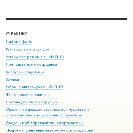
О ВЫШКЕ
ОБ
Цифры и факты
Ли
Руководство и структура
Дов
Устойчивое развитие в НИУ ВШЭ
Ол
Преподаватели и сотрудники
При
Корпуса и общежития
Вы
Закупки
При
Обращения граждан в НИУ ВШЭ
Ас
Фонд целевого капитала
До
Противодействие коррупции
Цен
Сведения о доходах, расходах, об имуществе и
Би
обязательствах имущественного характера
Об
Сведения об образовательной организации
Обр
Людям с ограниченными возможностями здоровья