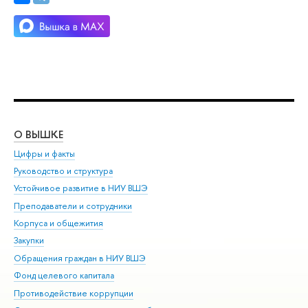
О ВЫШКЕ
ОБ
Цифры и факты
Ли
Руководство и структура
Дов
Устойчивое развитие в НИУ ВШЭ
Ол
Преподаватели и сотрудники
При
Корпуса и общежития
Вы
Закупки
При
Обращения граждан в НИУ ВШЭ
Ас
Фонд целевого капитала
До
Противодействие коррупции
Цен