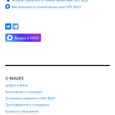
Max факультета гуманитарных наук НИУ ВШЭ
О ВЫШКЕ
ОБ
Цифры и факты
Ли
Руководство и структура
Дов
Устойчивое развитие в НИУ ВШЭ
Ол
Преподаватели и сотрудники
При
Корпуса и общежития
Вы