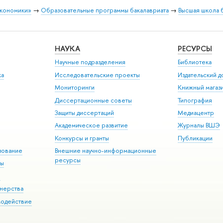
экономики»
→
Образовательные программы бакалавриата
→
Высшая школа 
НАУКА
РЕСУРСЫ
Научные подразделения
Библиотека
ка
Исследовательские проекты
Издательский 
Мониторинги
Книжный магаз
Диссертационные советы
Типография
Защиты диссертаций
Медиацентр
Академическое развитие
Журналы ВШЭ
Конкурсы и гранты
Публикации
зование
Внешние научно-информационные
ресурсы
ры
Э
нерства
модействие