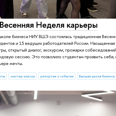
Весенняя Неделя карьеры
й школе бизнеса НИУ ВШЭ состоялась традиционная Весен
удентов и 15 ведущих работодателей России. Насыщенная
гры, открытый диалог, экскурсии, прожарки собеседовани
ендовую сессию. Это позволило студентам проявить себя,
ьере мечты.
нты
мастер-классы
репортаж о событии
Высшая школа бизнеса