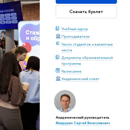
Скачать буклет
Учебные курсы
Преподаватели
Число студентов и вакантные
места
Документы образовательной
программы
Расписание
Академический совет
Академический руководитель
Макрушин Сергей Вячеславович