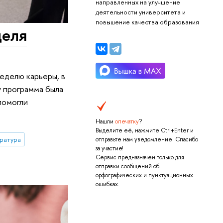
направленных на улучшение
деятельности университета и
повышение качества образования
деля
еделю карьеры, в
у программа была
помогли
Нашли
опечатку
?
Выделите её, нажмите Ctrl+Enter и
ратура
отправьте нам уведомление. Спасибо
за участие!
Сервис предназначен только для
отправки сообщений об
орфографических и пунктуационных
ошибках.