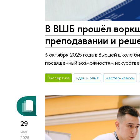
В ВШБ прошёл воркш
преподавании и реш
3 октября 2025 года в Высшей школе 
посвящённый возможностям искусствен
Экспертиза
идеи и опыт
мастер-классы
29
мар
2025