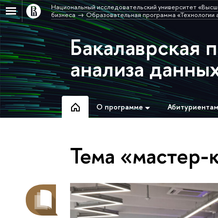
Национальный исследовательский университет «Высш
бизнеса
Образовательная программа «Технологии а
Бакалаврская 
анализа данных
О программе
Абитуриента
Тема «мастер-