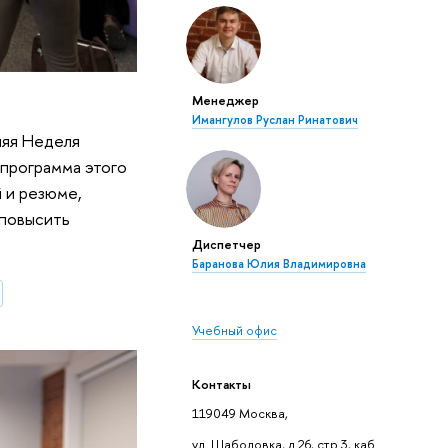
Менеджер
Имангулов Руслан Ринатович
няя Неделя
 программа этого
й и резюме,
 повысить
Диспетчер
Баранова Юлия Владимировна
Учебный офис
Контакты
119049 Москва,
ул. Шаболовка, д.26, стр.3, каб