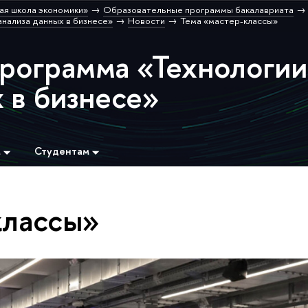
ая школа экономики»
Образовательные программы бакалавриата
нализа данных в бизнесе»
Новости
Тема «мастер-классы»
программа «Технологии
 в бизнесе»
м
Студентам
классы»