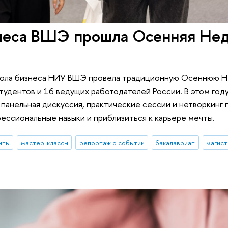
неса ВШЭ прошла Осенняя Не
школа бизнеса НИУ ВШЭ провела традиционную Осеннюю Н
тудентов и 16 ведущих работодателей России. В этом год
панельная дискуссия, практические сессии и нетворкинг 
фессиональные навыки и приблизиться к карьере мечты.
нты
мастер-классы
репортаж о событии
бакалавриат
магист