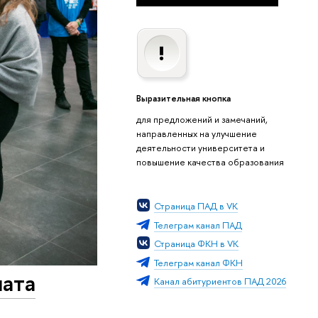
Выразительная кнопка
для предложений и замечаний,
направленных на улучшение
деятельности университета и
повышение качества образования
Страница ПАД в VK
Телеграм канал ПАД
Страница ФКН в VK
Телеграм канал ФКН
иата
Канал абитуриентов ПАД 2026