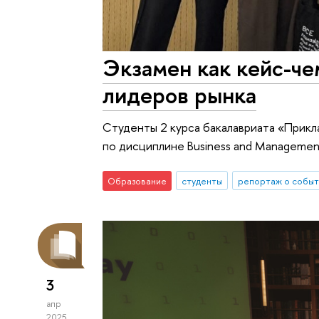
Экзамен как кейс-че
лидеров рынка
Cтуденты 2 курса бакалавриата «Прикл
по дисциплине Business and Management
Образование
студенты
репортаж о событ
3
апр
2025