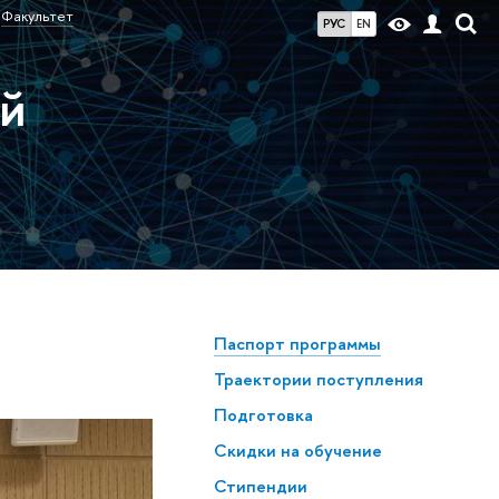
Факультет
РУС
EN
ой
Паспорт программы
Траектории поступления
Подготовка
Скидки на обучение
Стипендии