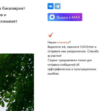
в бакалавриат
ов и
сказывает
Нашли
опечатку
?
Выделите её, нажмите Ctrl+Enter и
отправьте нам уведомление. Спасибо
за участие!
Сервис предназначен только для
отправки сообщений об
орфографических и пунктуационных
ошибках.