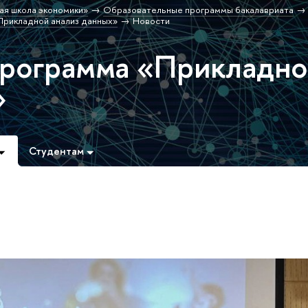
ая школа экономики»
Образовательные программы бакалавриата
рикладной анализ данных»
Новости
программа «Прикладн
»
Студентам