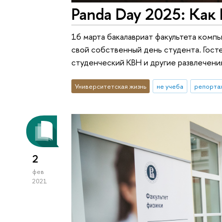
Panda Day 2025: Как
16 марта бакалавриат факультета комп
свой собственный день студента. Гост
студенческий КВН и другие развлечени
Университетская жизнь
не учеба
репорта
2
фев
2021