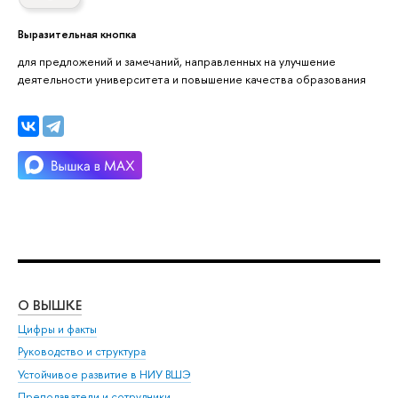
Выразительная кнопка
для предложений и замечаний, направленных на улучшение
деятельности университета и повышение качества образования
О ВЫШКЕ
ОБ
Цифры и факты
Ли
Руководство и структура
Дов
Устойчивое развитие в НИУ ВШЭ
Ол
Преподаватели и сотрудники
При