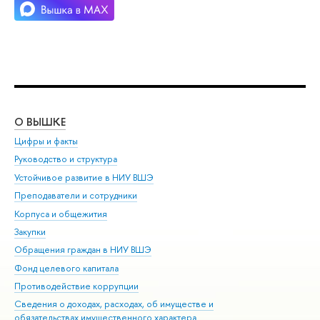
О ВЫШКЕ
ОБ
Цифры и факты
Ли
Руководство и структура
Дов
Устойчивое развитие в НИУ ВШЭ
Ол
Преподаватели и сотрудники
При
Корпуса и общежития
Вы
Закупки
При
Обращения граждан в НИУ ВШЭ
Ас
Фонд целевого капитала
До
Противодействие коррупции
Цен
Сведения о доходах, расходах, об имуществе и
Би
обязательствах имущественного характера