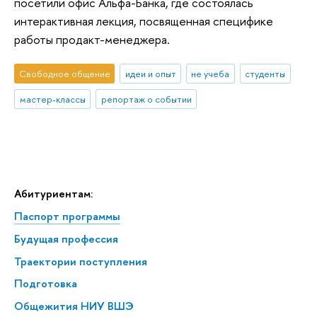
посетили офис Альфа-Банка, где состоялась
интерактивная лекция, посвященная специфике
работы продакт-менеджера.
Свободное общение
идеи и опыт
не учеба
студенты
мастер-классы
репортаж о событии
Абитуриентам:
Паспорт программы
Будущая профессия
Траектории поступления
Подготовка
Общежития НИУ ВШЭ