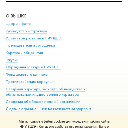
О ВЫШКЕ
ОБ
Цифры и факты
Ли
Руководство и структура
Дов
Устойчивое развитие в НИУ ВШЭ
Ол
Преподаватели и сотрудники
При
Корпуса и общежития
Вы
Закупки
При
Обращения граждан в НИУ ВШЭ
Ас
Фонд целевого капитала
До
Противодействие коррупции
Цен
Сведения о доходах, расходах, об имуществе и
Би
обязательствах имущественного характера
Об
Сведения об образовательной организации
Обр
Людям с ограниченными возможностями здоровья
Единая платежная страница
Мы используем файлы cookies для улучшения работы сайта
Работа в Вышке
НИУ ВШЭ и большего удобства его использования. Более