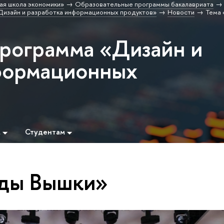
ая школа экономики»
Образовательные программы бакалавриата
изайн и разработка информационных продуктов»
Новости
Тема
программа «Дизайн и
формационных
м
Студентам
ады Вышки»