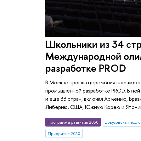
Школьники из 34 стр
Международной оли
разработке PROD
В Москве прошла церемония награжде
промышленной разработке PROD. В ней 
и еще 33 стран, включая Армению, Брази
Либерию, США, Южную Корею и Япони
Программа развития 2030
довузовская подг
Приоритет 2030