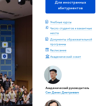
Для иностранных
абитуриентов
Учебные курсы
Число студентов и вакантные
места
Документы образовательной
программы
Расписание
Академический совет
Академический руководитель
Син Денис Дмитриевич