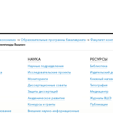
экономики»
→
Образовательные программы бакалавриата
→
Факультет ком
лимпиады Вышки»
НАУКА
РЕСУРСЫ
Научные подразделения
Библиотека
ка
Исследовательские проекты
Издательский 
Мониторинги
Книжный магаз
Диссертационные советы
Типография
Защиты диссертаций
Медиацентр
Академическое развитие
Журналы ВШЭ
Конкурсы и гранты
Публикации
зование
Внешние научно-информационные