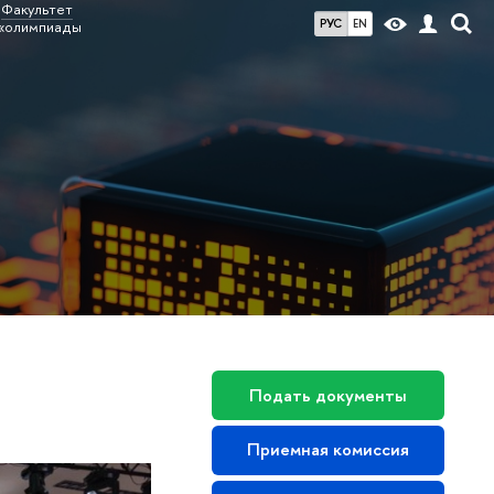
Факультет
РУС
EN
 «олимпиады
Подать документы
Приемная комиссия