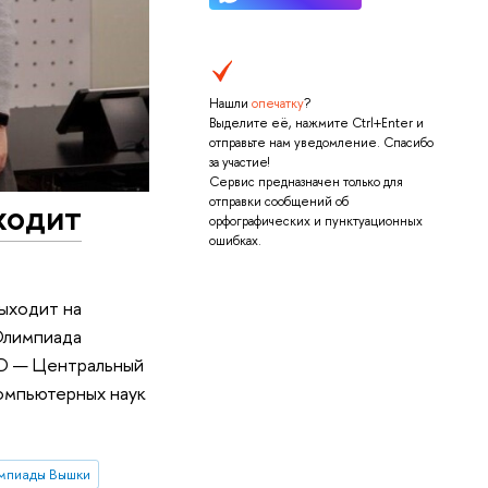
Нашли
опечатку
?
Выделите её, нажмите Ctrl+Enter и
отправьте нам уведомление. Спасибо
за участие!
Сервис предназначен только для
ходит
отправки сообщений об
орфографических и пунктуационных
ошибках.
ыходит на
 Олимпиада
OD — Центральный
компьютерных наук
мпиады Вышки