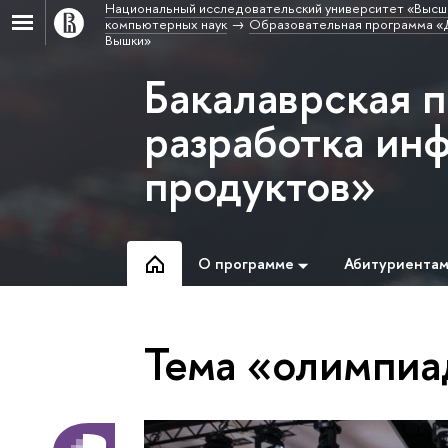
Национальный исследовательский университет «Высш
компьютерных наук
Образовательная программа «Д
Вышки»
Бакалаврская 
разработка ин
продуктов»
О программе
Абитуриента
Тема «олимпи