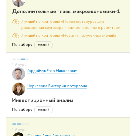
Дополнительные главы макроэкономики-1
Лучший по критерию «Полезность курса для
расширения кругозора и разностороннего развития»
Лучший по критерию «Новизна полученных знаний»
По выбору
русский
Гордейчук Егор Николаевич
Черкасова Виктория Артуровна
Инвестиционный анализ
По выбору
русский
Панова Анна Алексеевна