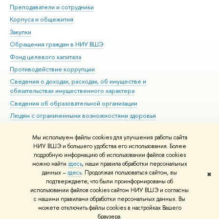
Преподаватели и сотрудники
При
Корпуса и общежития
Вы
Закупки
При
Обращения граждан в НИУ ВШЭ
Ас
Фонд целевого капитала
До
Противодействие коррупции
Цен
Сведения о доходах, расходах, об имуществе и
Би
обязательствах имущественного характера
Об
Сведения об образовательной организации
Обр
Людям с ограниченными возможностями здоровья
Единая платежная страница
Мы используем файлы cookies для улучшения работы сайта
Работа в Вышке
НИУ ВШЭ и большего удобства его использования. Более
подробную информацию об использовании файлов cookies
можно найти
здесь
, наши правила обработки персональных
данных –
здесь
. Продолжая пользоваться сайтом, вы
✖
Редактору
подтверждаете, что были проинформированы об
© НИУ ВШЭ 1993–2026
Адреса и контакты
Условия использования
использовании файлов cookies сайтом НИУ ВШЭ и согласны
с нашими правилами обработки персональных данных. Вы
материалов
Политика конфиденциальности
Карта сайта
можете отключить файлы cookies в настройках Вашего
Шрифты HSE Sans и HSE Slab разработаны в
Школе дизайна НИУ ВШЭ
браузера.