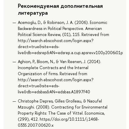
Рекомендуемая дополнительная
литература
Acemoglu, D., & Robinson, J. A. (2006). Economic
Backwardness in Political Perspective. American
Political Science Review, (01), 115. Retrieved from
http://search.ebscohost.com/login.aspx?
direct=true&site=eds-
live&db=edsrep&AN=edsrep.a.cup.apsrev.v100y2006i01p115
Aghion, P., Bloom, N., & Van Reenen, J. (2014).
Incomplete Contracts and the Internal
Organization of Firms. Retrieved from
http://search.ebscohost.com/login.aspx?
direct=true&site=eds-
live&db=edsbas&AN=edsbas.A1897F40
Christophe Depres, Gilles Grolleau, & Naoufel
Mzoughi. (2008). Contracting for Environmental
Property Rights: The Case of Vittel. Economica,
(299), 412. https://doi.org/10.1111/j.1468-
0335.2007.00620.x