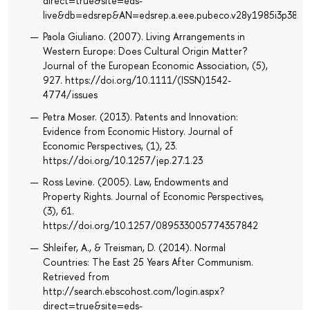
direct=true&site=eds-
live&db=edsrep&AN=edsrep.a.eee.pubeco.v28y1985i3p383.
Paola Giuliano. (2007). Living Arrangements in
Western Europe: Does Cultural Origin Matter?
Journal of the European Economic Association, (5),
927. https://doi.org/10.1111/(ISSN)1542-
4774/issues
Petra Moser. (2013). Patents and Innovation:
Evidence from Economic History. Journal of
Economic Perspectives, (1), 23.
https://doi.org/10.1257/jep.27.1.23
Ross Levine. (2005). Law, Endowments and
Property Rights. Journal of Economic Perspectives,
(3), 61.
https://doi.org/10.1257/089533005774357842
Shleifer, A., & Treisman, D. (2014). Normal
Countries: The East 25 Years After Communism.
Retrieved from
http://search.ebscohost.com/login.aspx?
direct=true&site=eds-