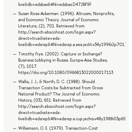
live&db=edsbas&AN=edsbas.D472BF9F
Susan Rose-Ackerman. (1996). Altruism, Nonprofits,
and Economic Theory. Journal of Economic
Literature, (2), 701. Retrieved from
http://search.ebscohost.com/login.aspx?
direct=true&site=eds-
live&db=edsrep&AN=edsrep.a.aea.jeclit.v34y1996i2p701.72
Timothy Frye. (2002). Capture or Exchange?
Business Lobbying in Russia. Europe-Asia Studies,
(7), 1017.
https://doi.org/10.1080/0966813022000017113
Wallis, J. J., & North, D. C. (1988). Should
Transaction Costs be Subtracted from Gross
National Product? The Journal of Economic
History, (03), 651. Retrieved from
http://search.ebscohost.com/login.aspx?
direct=true&site=eds-
live&db=edsrep&AN=edsrep.a.cup.jechis.v48y1988i03p651.6
Williamson, O. E. (1979). Transaction-Cost