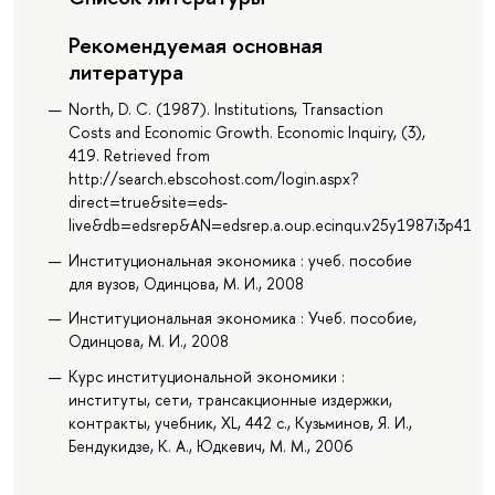
Рекомендуемая основная
литература
North, D. C. (1987). Institutions, Transaction
Costs and Economic Growth. Economic Inquiry, (3),
419. Retrieved from
http://search.ebscohost.com/login.aspx?
direct=true&site=eds-
live&db=edsrep&AN=edsrep.a.oup.ecinqu.v25y1987i3p419.2
Институциональная экономика : учеб. пособие
для вузов, Одинцова, М. И., 2008
Институциональная экономика : Учеб. пособие,
Одинцова, М. И., 2008
Курс институциональной экономики :
институты, сети, трансакционные издержки,
контракты, учебник, XL, 442 с., Кузьминов, Я. И.,
Бендукидзе, К. А., Юдкевич, М. М., 2006