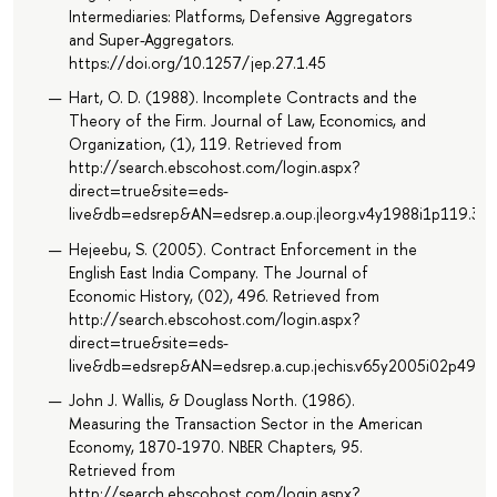
Intermediaries: Platforms, Defensive Aggregators
and Super-Aggregators.
https://doi.org/10.1257/jep.27.1.45
Hart, O. D. (1988). Incomplete Contracts and the
Theory of the Firm. Journal of Law, Economics, and
Organization, (1), 119. Retrieved from
http://search.ebscohost.com/login.aspx?
direct=true&site=eds-
live&db=edsrep&AN=edsrep.a.oup.jleorg.v4y1988i1p119.39
Hejeebu, S. (2005). Contract Enforcement in the
English East India Company. The Journal of
Economic History, (02), 496. Retrieved from
http://search.ebscohost.com/login.aspx?
direct=true&site=eds-
live&db=edsrep&AN=edsrep.a.cup.jechis.v65y2005i02p496.
John J. Wallis, & Douglass North. (1986).
Measuring the Transaction Sector in the American
Economy, 1870-1970. NBER Chapters, 95.
Retrieved from
http://search.ebscohost.com/login.aspx?