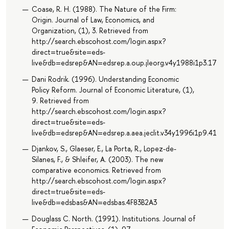
Coase, R. H. (1988). The Nature of the Firm:
Origin. Journal of Law, Economics, and
Organization, (1), 3. Retrieved from
http://search.ebscohost.com/login.aspx?
direct=true&site=eds-
live&db=edsrep&AN=edsrep.a.oup.jleorg.v4y1988i1p3.17
Dani Rodrik. (1996). Understanding Economic
Policy Reform. Journal of Economic Literature, (1),
9. Retrieved from
http://search.ebscohost.com/login.aspx?
direct=true&site=eds-
live&db=edsrep&AN=edsrep.a.aea.jeclit.v34y1996i1p9.41
Djankov, S., Glaeser, E., La Porta, R., Lopez-de-
Silanes, F., & Shleifer, A. (2003). The new
comparative economics. Retrieved from
http://search.ebscohost.com/login.aspx?
direct=true&site=eds-
live&db=edsbas&AN=edsbas.4F83B2A3
Douglass C. North. (1991). Institutions. Journal of