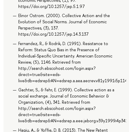
Economic Perspectives, (1), 97.
https://doi.org/10.1257/jep.5.1.97
Elinor Ostrom. (2000). Collective Action and the
Evolution of Social Norms. Journal of Economic
Perspectives, (3), 137.
https://doi.org/10.1257/jep.14.3.137
Fernandez, R., & Rodrik, D. (1991). Resistance to
Reform: Status Quo Bias in the Presence of
Individual-Specific Uncertainty. American Economic
Review, (5), 1146. Retrieved from
http://search.ebscohost.com/login.aspx?
direct=true&site=eds-
live&db=edsrep&AN=edsrep.a.aea.aecrev.v81y1991i5p1146.
Gachter, S., & Fehr, E. (1999). Collective action as a
social exchange. Journal of Economic Behavior &
Organization, (4), 341. Retrieved from
http://search.ebscohost.com/login.aspx?
direct=true&site=eds-
live&db=edsrep&AN=edsrep.a.eee.jeborg.v39y1999i4p341.3
Hagiu, A., & Yoffie, D. B. (2013). The New Patent