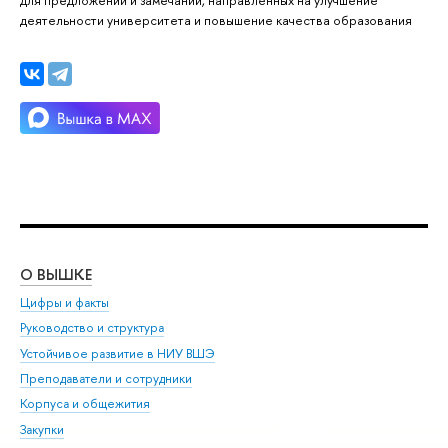
для предложений и замечаний, направленных на улучшение
деятельности университета и повышение качества образования
О ВЫШКЕ
ОБ
Цифры и факты
Ли
Руководство и структура
Дов
Устойчивое развитие в НИУ ВШЭ
Ол
Преподаватели и сотрудники
При
Корпуса и общежития
Вы
Закупки
При