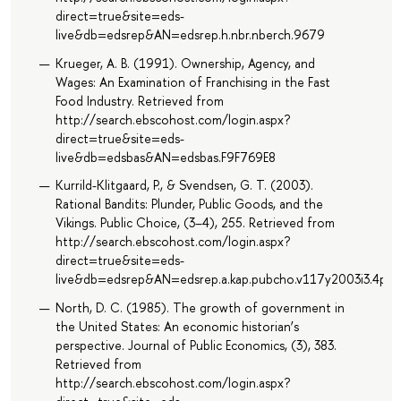
direct=true&site=eds-
live&db=edsrep&AN=edsrep.h.nbr.nberch.9679
Krueger, A. B. (1991). Ownership, Agency, and
Wages: An Examination of Franchising in the Fast
Food Industry. Retrieved from
http://search.ebscohost.com/login.aspx?
direct=true&site=eds-
live&db=edsbas&AN=edsbas.F9F769E8
Kurrild-Klitgaard, P., & Svendsen, G. T. (2003).
Rational Bandits: Plunder, Public Goods, and the
Vikings. Public Choice, (3–4), 255. Retrieved from
http://search.ebscohost.com/login.aspx?
direct=true&site=eds-
live&db=edsrep&AN=edsrep.a.kap.pubcho.v117y2003i3.4p25
North, D. C. (1985). The growth of government in
the United States: An economic historian’s
perspective. Journal of Public Economics, (3), 383.
Retrieved from
http://search.ebscohost.com/login.aspx?