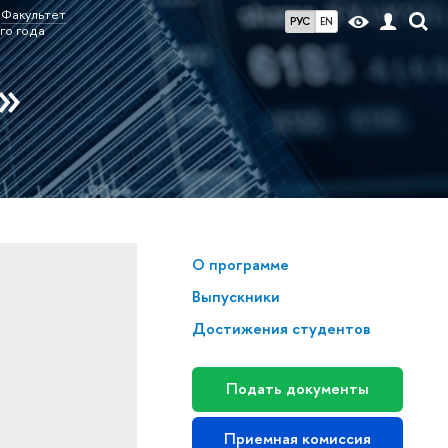
Факультет
РУС
EN
го года
»
О программе
Выпускники
Достижения студентов
Подать документы
Приемная комиссия