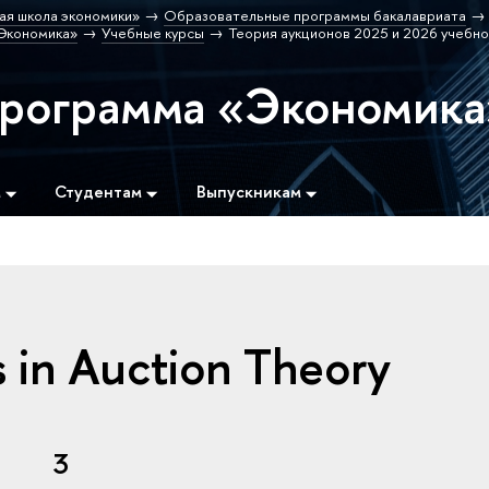
ая школа экономики»
Образовательные программы бакалавриата
Экономика»
Учебные курсы
Теория аукционов 2025 и 2026 учебно
программа «Экономика
м
Студентам
Выпускникам
 in Auction Theory
3