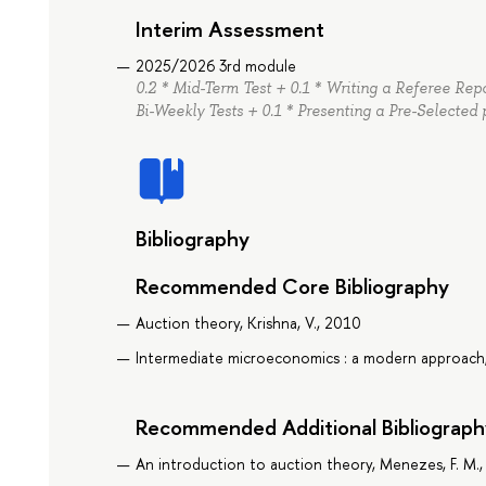
Interim Assessment
2025/2026 3rd module
0.2 * Mid-Term Test + 0.1 * Writing a Referee Repo
Bi-Weekly Tests + 0.1 * Presenting a Pre-Selected
Bibliography
Recommended Core Bibliography
Auction theory, Krishna, V., 2010
Intermediate microeconomics : a modern approach, 
Recommended Additional Bibliograph
An introduction to auction theory, Menezes, F. M.