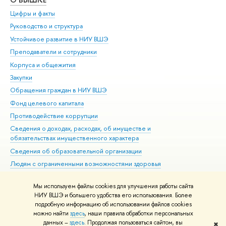
Цифры и факты
Ли
Руководство и структура
Дов
Устойчивое развитие в НИУ ВШЭ
Ол
Преподаватели и сотрудники
При
Корпуса и общежития
Вы
Закупки
При
Обращения граждан в НИУ ВШЭ
Ас
Фонд целевого капитала
До
Противодействие коррупции
Цен
Сведения о доходах, расходах, об имуществе и
Би
обязательствах имущественного характера
Об
Сведения об образовательной организации
Обр
Людям с ограниченными возможностями здоровья
Единая платежная страница
Мы используем файлы cookies для улучшения работы сайта
Работа в Вышке
НИУ ВШЭ и большего удобства его использования. Более
подробную информацию об использовании файлов cookies
можно найти
здесь
, наши правила обработки персональных
данных –
здесь
. Продолжая пользоваться сайтом, вы
✖