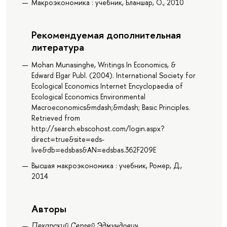
Макроэкономика : учебник, Бланшар, О., 2010
Рекомендуемая дополнительная
литература
Mohan Munasinghe, Writings In Economics, &
Edward Elgar Publ. (2004). International Society for
Ecological Economics Internet Encyclopaedia of
Ecological Economics Environmental
Macroeconomics&mdash;&mdash; Basic Principles.
Retrieved from
http://search.ebscohost.com/login.aspx?
direct=true&site=eds-
live&db=edsbas&AN=edsbas.362F209E
Высшая макроэкономика : учебник, Ромер, Д.,
2014
Авторы
Пекарский Сергей Эдмундович