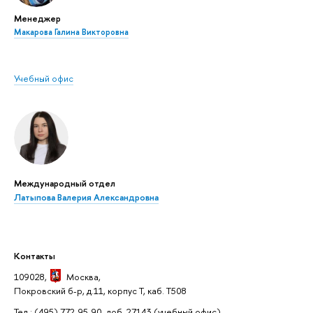
Менеджер
Макарова Галина Викторовна
Учебный офис
Международный отдел
Латыпова Валерия Александровна
Контакты
109028,
Москва
,
Покровский б-р, д.11, корпус Т, каб. Т508
Тел.: (495) 772-95-90, доб. 27143
(учебный офис)