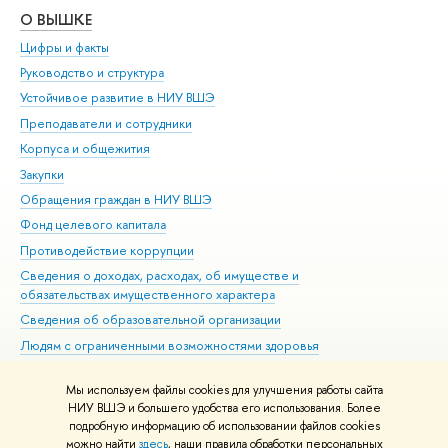
О ВЫШКЕ
ОБ
Цифры и факты
Ли
Руководство и структура
Дов
Устойчивое развитие в НИУ ВШЭ
Ол
Преподаватели и сотрудники
При
Корпуса и общежития
Вы
Закупки
При
Обращения граждан в НИУ ВШЭ
Ас
Фонд целевого капитала
До
Противодействие коррупции
Цен
Сведения о доходах, расходах, об имуществе и
Би
обязательствах имущественного характера
Об
Сведения об образовательной организации
Обр
Людям с ограниченными возможностями здоровья
Единая платежная страница
Мы используем файлы cookies для улучшения работы сайта
Работа в Вышке
НИУ ВШЭ и большего удобства его использования. Более
подробную информацию об использовании файлов cookies
можно найти
здесь
, наши правила обработки персональных