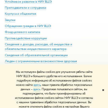
Устойчивое развитие в НИУ ВШЭ
Ол
Преподаватели и сотрудники
При
Корпуса и общежития
Вы
Закупки
При
Обращения граждан в НИУ ВШЭ
Ас
Фонд целевого капитала
До
Противодействие коррупции
Цен
Сведения о доходах, расходах, об имуществе и
Би
обязательствах имущественного характера
Об
Сведения об образовательной организации
Обр
Людям с ограниченными возможностями здоровья
Единая платежная страница
Мы используем файлы cookies для улучшения работы сайта
Работа в Вышке
НИУ ВШЭ и большего удобства его использования. Более
подробную информацию об использовании файлов cookies
можно найти
здесь
, наши правила обработки персональных
данных –
здесь
. Продолжая пользоваться сайтом, вы
✖
Редактору
подтверждаете, что были проинформированы об
© НИУ ВШЭ 1993–2026
Адреса и контакты
Условия использования
использовании файлов cookies сайтом НИУ ВШЭ и согласны
с нашими правилами обработки персональных данных. Вы
материалов
Политика конфиденциальности
Карта сайта
можете отключить файлы cookies в настройках Вашего
Шрифты HSE Sans и HSE Slab разработаны в
Школе дизайна НИУ ВШЭ