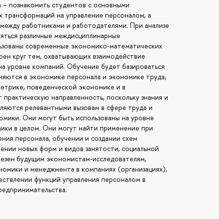
а – познакомить студентов с основными
х трансформаций на управление персоналом, а
 между работниками и работодателями. При анализе
яться различные междисциплинарные
льзованы современные экономико-математических
трен круг тем, охватывающих взаимодействие
на уровне компаний. Обучение будет базироваться
няются в экономике персонала и экономике труда,
метрике, поведенческой экономике и в
 практическую направленность, поскольку знания и
вляются релевантными вызовам в сфере труда и
мики. Они могут быть использованы на уровне
мики в целом. Они могут найти применение при
ения персонала, обучении и создании схем
ении новых форм и видов занятости, социальной
лезен будущим экономистам-исследователям,
номики и менеджмента в компаниях (организациях),
ществлении функций управления персоналом в
предпринимательства.