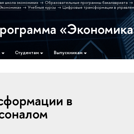
ая школа экономики»
Образовательные программы бакалавриата
Экономика»
Учебные курсы
Цифровые трансформации в управлен
программа «Экономика
м
Студентам
Выпускникам
сформации в
соналом