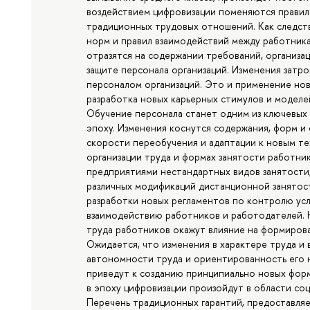
воздействием цифровизации поменяются правил
традиционных трудовых отношений. Как следст
норм и правил взаимодействий между работник
отразятся на содержании требований, организац
защите персонала организаций. Изменения затро
персоналом организаций. Это и применение но
разработка новых карьерных стимулов и моделе
Обучение персонала станет одним из ключевых
эпоху. Изменения коснутся содержания, форм и
скорости переобучения и адаптации к новым те
организации труда и формах занятости работни
предприятиями нестандартных видов занятости,
различных модификаций дистанционной занятос
разработки новых регламентов по контролю ус
взаимодействию работников и работодателей. 
труда работников окажут влияние на формирова
Ожидается, что изменения в характере труда и
автономности труда и ориентированность его н
приведут к созданию принципиально новых фор
в эпоху цифровизации произойдут в области со
Перечень традиционных гарантий, предоставля