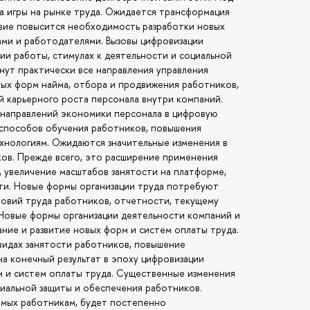
а игры на рынке труда. Ожидается трансформация
вие повысится необходимость разработки новых
ами и работодателями. Вызовы цифровизации
ии работы, стимулах к деятельности и социальной
нут практически все направления управления
вых форм найма, отбора и продвижения работников,
й карьерного роста персонала внутри компаний.
 направлений экономики персонала в цифровую
 способов обучения работников, повышения
хнологиям. Ожидаются значительные изменения в
ков. Прежде всего, это расширение применения
 увеличение масштабов занятости на платформе,
ти. Новые формы организации труда потребуют
ловий труда работников, отчетности, текущему
Новые формы организации деятельности компаний и
ние и развитие новых форм и систем оплаты труда.
 видах занятости работников, повышение
а конечный результат в эпоху цифровизации
м и систем оплаты труда. Существенные изменения
циальной защиты и обеспечения работников.
емых работникам, будет постепенно