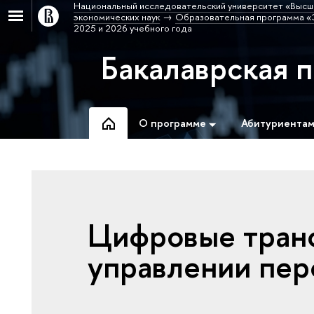
Национальный исследовательский университет «Высш
экономических наук
Образовательная программа «
2025 и 2026 учебного года
Бакалаврская 
О программе
Абитуриента
Цифровые тран
управлении пер