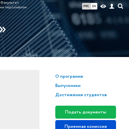
Факультет
РУС
EN
ии персоналом
»
О программе
Выпускники
Достижения студентов
Подать документы
Приемная комиссия