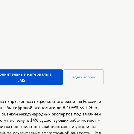
олнительные материалы в
Задать вопрос
LMS
м направлением национального развития России, и
асштабы цифровой экономики до 8-10%% ВВП. Это
По оценкам международных экспертов под влиянием
могут исчезнуть 14% существующих рабочих мест –
сится нестабильность рабочих мест и ускорится
енное исчезновение долгосрочной занятости. Под