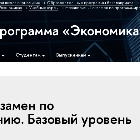
ая школа экономики»
Образовательные программы бакалавриата
Экономика»
Учебные курсы
Независимый экзамен по программир
программа «Экономика
м
Студентам
Выпускникам
замен по
ию. Базовый уровень