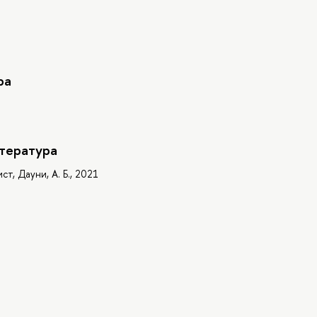
ра
тература
т, Дауни, А. Б., 2021