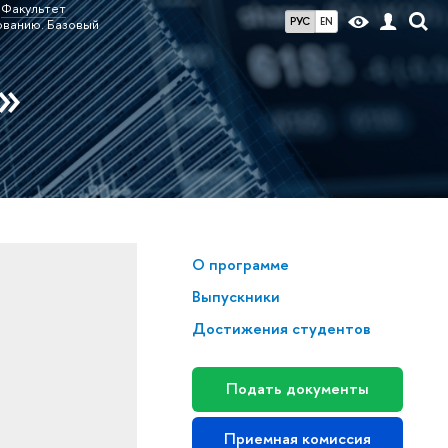
Факультет
РУС
EN
ованию. Базовый
»
О программе
Выпускники
Достижения студентов
Подать документы
Приемная комиссия