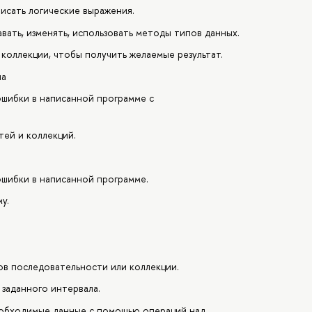
исать логические выражения.
вать, изменять, использовать методы типов данных.
коллекции, чтобы получить желаемые результат.
ла
ошибки в написанной программе с
ей и коллекций.
ошибки в написанной программе.
у.
ов последовательности или коллекции.
 заданного интервала.
еобходимые данные с помощью операций над