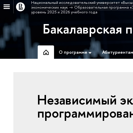
Национальный исследовательский университет «Высш
экономических наук
Образовательная программа «
уровень 2025 и 2026 учебного года
Бакалаврская 
О программе
Абитуриента
Независимый эк
программирован