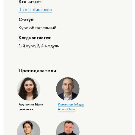
Кто читает:
Школа финансов
Статус:
Курс обязательный
Когда читается:
1-й курс, 3, 4 модуль
Преподаватели
Арутюнян Манэ
Исмаилов Гейдар
Гагиковна
Аташ Оглы