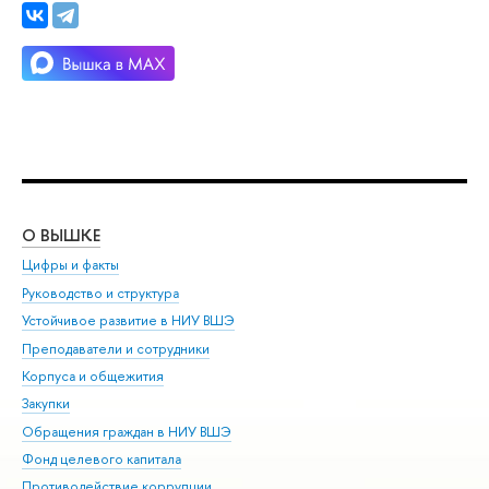
О ВЫШКЕ
ОБ
Цифры и факты
Ли
Руководство и структура
Дов
Устойчивое развитие в НИУ ВШЭ
Ол
Преподаватели и сотрудники
При
Корпуса и общежития
Вы
Закупки
При
Обращения граждан в НИУ ВШЭ
Ас
Фонд целевого капитала
До
Противодействие коррупции
Цен