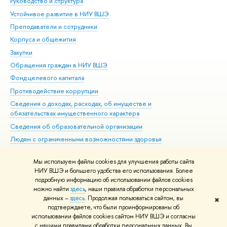
Руководство и структура
Дов
Устойчивое развитие в НИУ ВШЭ
Ол
Преподаватели и сотрудники
При
Корпуса и общежития
Вы
Закупки
При
Обращения граждан в НИУ ВШЭ
Ас
Фонд целевого капитала
До
Противодействие коррупции
Цен
Сведения о доходах, расходах, об имуществе и
Би
обязательствах имущественного характера
Об
Сведения об образовательной организации
Обр
Людям с ограниченными возможностями здоровья
Единая платежная страница
Мы используем файлы cookies для улучшения работы сайта
Работа в Вышке
НИУ ВШЭ и большего удобства его использования. Более
подробную информацию об использовании файлов cookies
можно найти
здесь
, наши правила обработки персональных
данных –
здесь
. Продолжая пользоваться сайтом, вы
✖
Редактору
подтверждаете, что были проинформированы об
© НИУ ВШЭ 1993–2026
Адреса и контакты
Условия использования
использовании файлов cookies сайтом НИУ ВШЭ и согласны
с нашими правилами обработки персональных данных. Вы
материалов
Политика конфиденциальности
Карта сайта