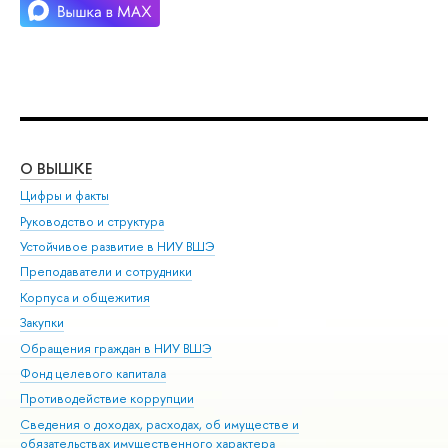
О ВЫШКЕ
ОБ
Цифры и факты
Ли
Руководство и структура
Дов
Устойчивое развитие в НИУ ВШЭ
Ол
Преподаватели и сотрудники
При
Корпуса и общежития
Вы
Закупки
При
Обращения граждан в НИУ ВШЭ
Ас
Фонд целевого капитала
До
Противодействие коррупции
Цен
Сведения о доходах, расходах, об имуществе и
Би
обязательствах имущественного характера