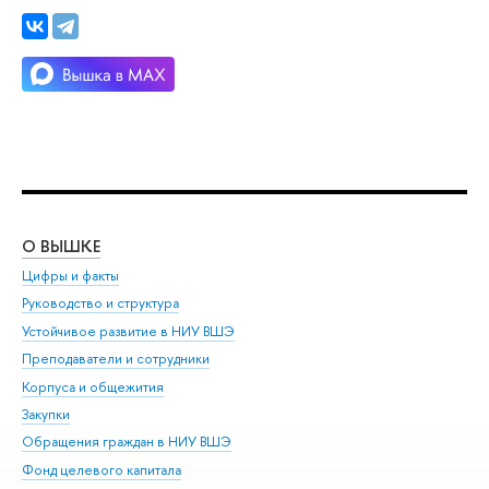
О ВЫШКЕ
ОБ
Цифры и факты
Ли
Руководство и структура
Дов
Устойчивое развитие в НИУ ВШЭ
Ол
Преподаватели и сотрудники
При
Корпуса и общежития
Вы
Закупки
При
Обращения граждан в НИУ ВШЭ
Ас
Фонд целевого капитала
До