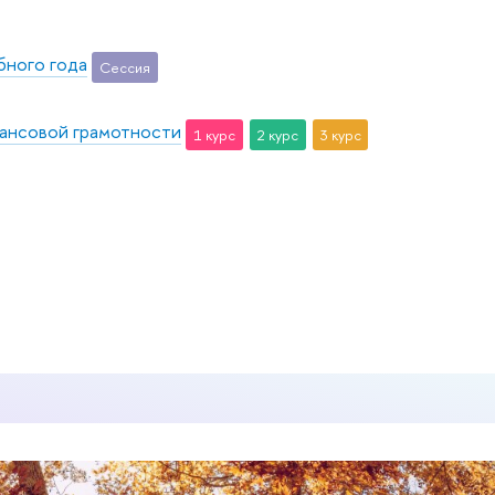
бного года
Сессия
инансовой грамотности
1 курс
2 курс
3 курс