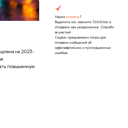
Нашли
опечатку
?
Выделите её, нажмите Ctrl+Enter и
отправьте нам уведомление. Спасибо
за участие!
Сервис предназначен только для
отправки сообщений об
орфографических и пунктуационных
одлена на 2023-
ошибках.
ая
чать повышенную