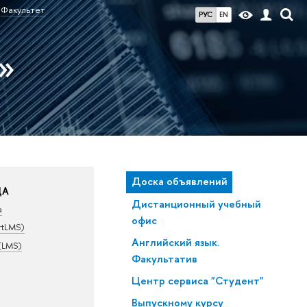
Факультет
РУС
EN
»
Доска объявлений
ДА
Дистанционный учебный
а
офис
rtLMS)
Английский язык.
(LMS)
Факультатив
Центр сервиса "Студент"
Выпускному курсу