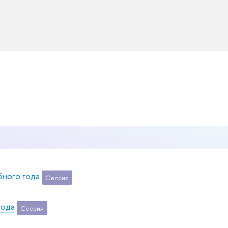
бного года
Сессия
года
Сессия