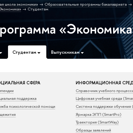
ая школа экономики»
Образовательные программы бакалавриата
Экономика»
Студентам
программа «Экономика
Студентам
Выпускникам
ЦИАЛЬНАЯ СФЕРА
ИНФОРМАЦИОННАЯ СРЕ
ипендии
Справочник учебного процесс
циальная поддержка
Цифровая учебная среда (Sma
ужба психологической помощи
Система поддержки обучения 
щежития
Ярмарка ЭПП (SmartPro)
Траектория (SmartWay)
Образцы заявлений