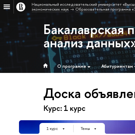
Национальный исследовательский университет «Высш
экономических наук
Образовательная программа «Э
Бакалаврская 
анализ данных
О программе
Абитуриентам
Доска объявле
Курс: 1 курс
1 курс
Темы