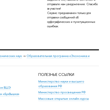
отправьте нам уведомление. Спасибо
за участие!
Сервис предназначен только для
отправки сообщений об
орфографических и пунктуационных
ошибках.
омических наук
→
Образовательная программа «Экономика и
ПОЛЕЗНЫЕ ССЫЛКИ
Министерство науки и высшего
образования РФ
дом ВШЭ
Министерство просвещения РФ
ин «БукВышка»
Массовые открытые онлайн-курсы