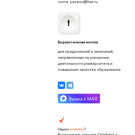
почта: pazarov@hse.ru
Выразительная кнопка
для предложений и замечаний,
направленных на улучшение
деятельности университета и
повышение качества образования
Нашли
опечатку
?
Выделите её, нажмите Ctrl+Enter и