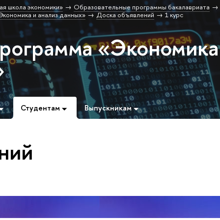
ая школа экономики»
Образовательные программы бакалавриата
кономика и анализ данных»
Доска объявлений
1 курс
программа «Экономика
»
Студентам
Выпускникам
ний