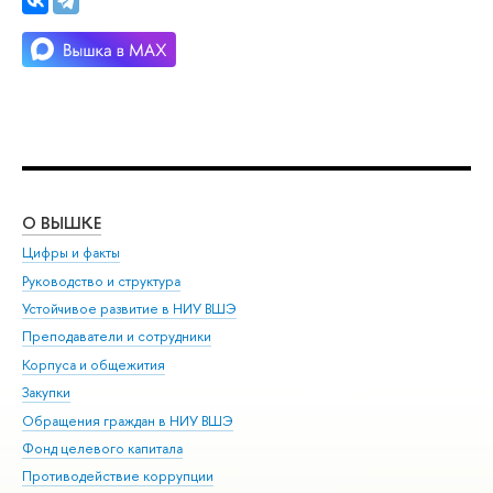
О ВЫШКЕ
ОБ
Цифры и факты
Ли
Руководство и структура
Дов
Устойчивое развитие в НИУ ВШЭ
Ол
Преподаватели и сотрудники
При
Корпуса и общежития
Вы
Закупки
При
Обращения граждан в НИУ ВШЭ
Ас
Фонд целевого капитала
До
Противодействие коррупции
Цен