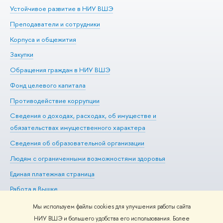
Устойчивое развитие в НИУ ВШЭ
Ол
Преподаватели и сотрудники
Пр
Корпуса и общежития
Вы
Закупки
Пр
Обращения граждан в НИУ ВШЭ
Ас
Фонд целевого капитала
До
Противодействие коррупции
Це
Сведения о доходах, расходах, об имуществе и
Би
обязательствах имущественного характера
Об
Сведения об образовательной организации
Обр
Людям с ограниченными возможностями здоровья
Единая платежная страница
Работа в Вышке
Мы используем файлы cookies для улучшения работы сайта
НИУ ВШЭ и большего удобства его использования. Более