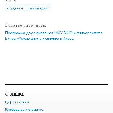
студенты
бакалавриат
В статье упомянуты
Программа двух дипломов НИУ ВШЭ и Университета
Кёнхи «Экономика и политика в Азии»
О ВЫШКЕ
О
Цифры и факты
Ли
Руководство и структура
До