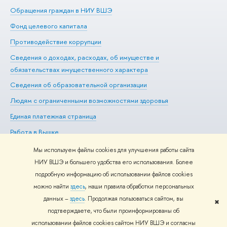
Обращения граждан в НИУ ВШЭ
Ас
Фонд целевого капитала
До
Противодействие коррупции
Це
Сведения о доходах, расходах, об имуществе и
Би
обязательствах имущественного характера
Об
Сведения об образовательной организации
Обр
Людям с ограниченными возможностями здоровья
Единая платежная страница
Работа в Вышке
Мы используем файлы cookies для улучшения работы сайта
НИУ ВШЭ и большего удобства его использования. Более
подробную информацию об использовании файлов cookies
Редактору
можно найти
здесь
, наши правила обработки персональных
© НИУ ВШЭ 1993–2026
Адреса и контакты
Условия
данных –
здесь
. Продолжая пользоваться сайтом, вы
использования материалов
Политика конфиденциальности
Карта
✖
подтверждаете, что были проинформированы об
сайта
использовании файлов cookies сайтом НИУ ВШЭ и согласны
Шрифты HSE Sans и HSE Slab разработаны в
Школе дизайна НИУ