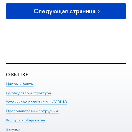
Следующая страница
О ВЫШКЕ
О
Цифры и факты
Ли
Руководство и структура
До
Устойчивое развитие в НИУ ВШЭ
Ол
Преподаватели и сотрудники
Пр
Корпуса и общежития
Вы
Закупки
Пр