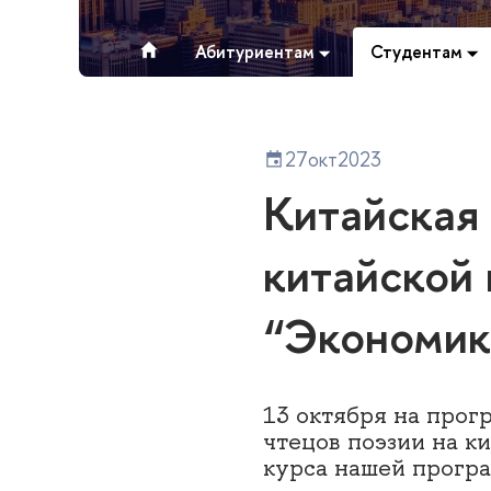
Абитуриентам
Студентам
27
окт
2023
Китайская 
китайской
“Экономик
13 октября на прог
чтецов поэзии на к
курса нашей прогр