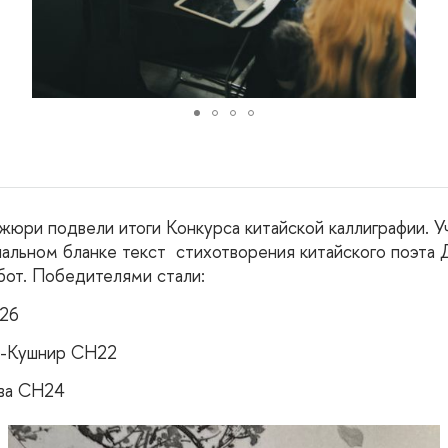
 жюри подвели итоги Конкурса китайской каллиграфии. 
иальном бланке текст стихотворения китайского поэта 
бот. Победителями стали:
Н26
р-Кушнир CH22
ова СH24