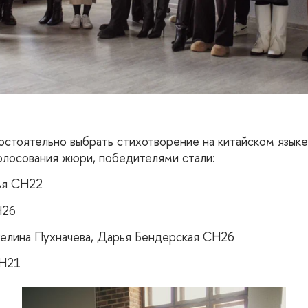
стоятельно выбрать стихотворение на китайском языке 
олосования жюри, победителями стали:
ья СН22
Н26
нгелина Пухначева, Дарья Бендерская СН26
СН21