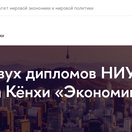
ьтет мировой экономики и мировой политики
ки
вух дипломов НИ
 Кёнхи «Экономик