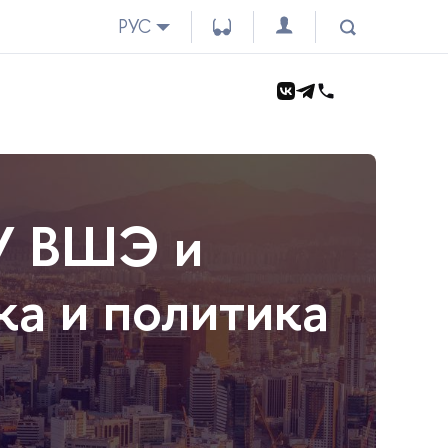
РУС
У ВШЭ и
а и политика