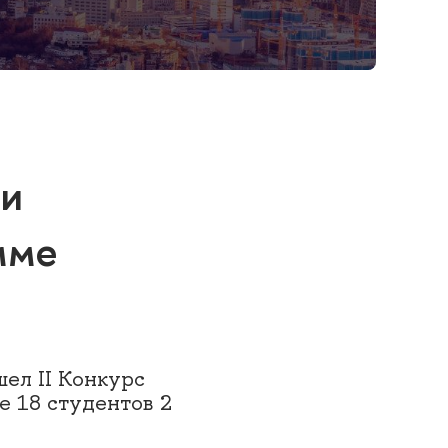
 и
мме
ел II Конкурс
е 18 студентов 2