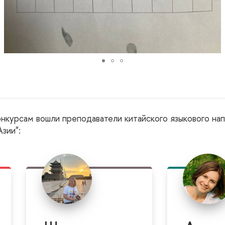
онкурсам вошли преподаватели китайского языкового на
зии":