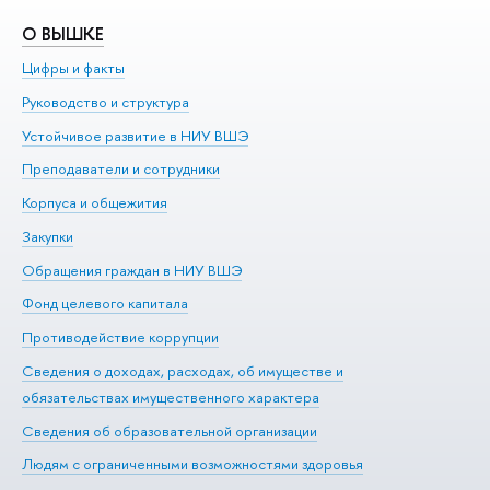
О ВЫШКЕ
О
Цифры и факты
Ли
Руководство и структура
До
Устойчивое развитие в НИУ ВШЭ
Ол
Преподаватели и сотрудники
Пр
Корпуса и общежития
Вы
Закупки
Пр
Обращения граждан в НИУ ВШЭ
Ас
Фонд целевого капитала
До
Противодействие коррупции
Це
Сведения о доходах, расходах, об имуществе и
Би
обязательствах имущественного характера
Об
Сведения об образовательной организации
Обр
Людям с ограниченными возможностями здоровья