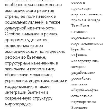
оттого и
особенностям современного
происходят
экономического развития
морские отливы и
страны, ее политических и
приливы. А когда
социальных явлений, а также
Тхан Биен
культурной идентичности.
начинает
Особое внимание в рамках
ворочаться, на
программы уделяется
море поднимаются
подведению итогов
бури. Вот и
экономических и политических
нефтяное
реформ во Вьетнаме,
месторождение,
структурным изменениям в
которое
экономике и геополитике,
разрабатывает
обновлению механизмов
российская
управления, индустриализации и
компания
модернизации, а также
«Зарубежнефть»
интеграции Вьетнама в
совместно с
современную структуру
партнерами во
миропорядка.
Вьетнаме