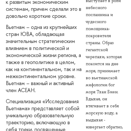
выступает в роли
к развитым экономическим
небесного
системам, причем сделали это в
посланника и
довольно короткие сроки.
чудесного
Вьетнам – одна из крупнейших
помощника-
стран ЮВА, обладающая
покровителя
значительным стратегическим
страны. Образ
влиянием в политической и
гигантской
экономической жизни региона, а
черепахи, которая
также в геополитике в целом,
покоится на дне
как на континентальном, так и на
моря, принимает
межконтинентальном уровне.
во вьетнамской
Вьетнам – важный и активный
мифологии бог
член АСЕАН.
моря Тхан Биен.
Вдыхая, он
Специализация «Исследования
втягивает в себя
Вьетнама» представляет собой
морскую воду, а
уникальную образовательную
выдыхая -
траекторию, включающую в
извергает обратно,
себя треки, посвященные