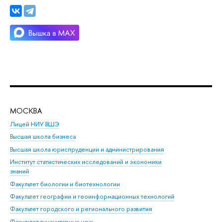
МОСКВА
Н
Лицей НИУ ВШЭ
Фак
Высшая школа бизнеса
Фак
Высшая школа юриспруденции и администрирования
Фа
Институт статистических исследований и экономики
Фак
знаний
Фак
Факультет биологии и биотехнологии
Факультет географии и геоинформационных технологий
Факультет городского и регионального развития
Факультет гуманитарных наук