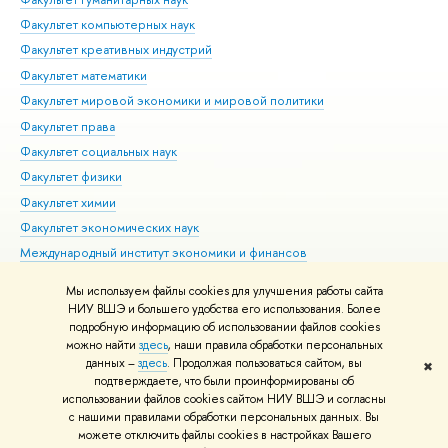
Факультет компьютерных наук
Факультет креативных индустрий
Факультет математики
Факультет мировой экономики и мировой политики
Факультет права
Факультет социальных наук
Факультет физики
Факультет химии
Факультет экономических наук
Международный институт экономики и финансов
Московский институт электроники и математики им. А.Н.
Мы используем файлы cookies для улучшения работы сайта
Тихонова
НИУ ВШЭ и большего удобства его использования. Более
подробную информацию об использовании файлов cookies
можно найти
здесь
, наши правила обработки персональных
данных –
здесь
. Продолжая пользоваться сайтом, вы
✖
Редактору
подтверждаете, что были проинформированы об
© НИУ ВШЭ 1993–2026
Адреса и контакты
Условия использования
использовании файлов cookies сайтом НИУ ВШЭ и согласны
с нашими правилами обработки персональных данных. Вы
материалов
Политика конфиденциальности
Карта сайта
можете отключить файлы cookies в настройках Вашего
Шрифты HSE Sans и HSE Slab разработаны в
Школе дизайна НИУ ВШЭ