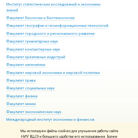
Институт статистических исследований и экономики
Фак
знаний
Фак
Факультет биологии и биотехнологии
Факультет географии и геоинформационных технологий
Факультет городского и регионального развития
Факультет гуманитарных наук
Факультет компьютерных наук
Факультет креативных индустрий
Факультет математики
Факультет мировой экономики и мировой политики
Факультет права
Факультет социальных наук
Факультет физики
Факультет химии
Факультет экономических наук
Международный институт экономики и финансов
Московский институт электроники и математики им. А.Н.
Мы используем файлы cookies для улучшения работы сайта
Тихонова
НИУ ВШЭ и большего удобства его использования. Более