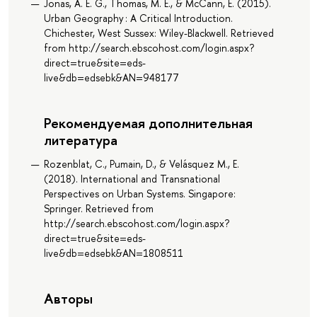
Jonas, A. E. G., Thomas, M. E., & McCann, E. (2015).
Urban Geography : A Critical Introduction.
Chichester, West Sussex: Wiley-Blackwell. Retrieved
from http://search.ebscohost.com/login.aspx?
direct=true&site=eds-
live&db=edsebk&AN=948177
Рекомендуемая дополнительная
литература
Rozenblat, C., Pumain, D., & Velásquez M., E.
(2018). International and Transnational
Perspectives on Urban Systems. Singapore:
Springer. Retrieved from
http://search.ebscohost.com/login.aspx?
direct=true&site=eds-
live&db=edsebk&AN=1808511
Авторы