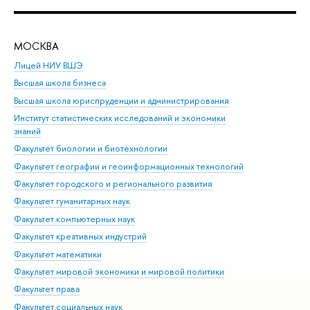
МОСКВА
Н
Лицей НИУ ВШЭ
Фак
Высшая школа бизнеса
Фак
Высшая школа юриспруденции и администрирования
Фа
Институт статистических исследований и экономики
Фак
знаний
Фак
Факультет биологии и биотехнологии
Факультет географии и геоинформационных технологий
Факультет городского и регионального развития
Факультет гуманитарных наук
Факультет компьютерных наук
Факультет креативных индустрий
Факультет математики
Факультет мировой экономики и мировой политики
Факультет права
Факультет социальных наук