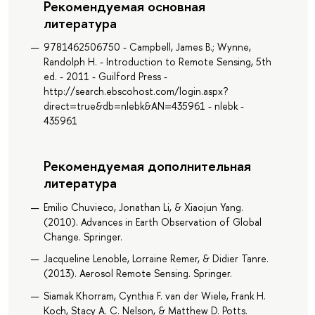
Рекомендуемая основная
литература
9781462506750 - Campbell, James B.; Wynne,
Randolph H. - Introduction to Remote Sensing, 5th
ed. - 2011 - Guilford Press -
http://search.ebscohost.com/login.aspx?
direct=true&db=nlebk&AN=435961 - nlebk -
435961
Рекомендуемая дополнительная
литература
Emilio Chuvieco, Jonathan Li, & Xiaojun Yang.
(2010). Advances in Earth Observation of Global
Change. Springer.
Jacqueline Lenoble, Lorraine Remer, & Didier Tanre.
(2013). Aerosol Remote Sensing. Springer.
Siamak Khorram, Cynthia F. van der Wiele, Frank H.
Koch, Stacy A. C. Nelson, & Matthew D. Potts.