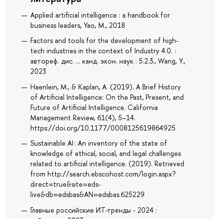
Applied artificial intelligence : a handbook for
business leaders, Yao, M., 2018
Factors and tools for the development of high-
tech industries in the context of Industry 4.0. :
автореф. дис. ... канд. экон. наук : 5.2.3., Wang, Y.,
2023
Haenlein, M., & Kaplan, A. (2019). A Brief History
of Artificial Intelligence: On the Past, Present, and
Future of Artificial Intelligence. California
Management Review, 61(4), 5–14.
https://doi.org/10.1177/0008125619864925
Sustainable AI : An inventory of the state of
knowledge of ethical, social, and legal challenges
related to artificial intelligence. (2019). Retrieved
from http://search.ebscohost.com/login.aspx?
direct=true&site=eds-
live&db=edsbas&AN=edsbas.625229
Главные российские ИТ-тренды - 2024 :