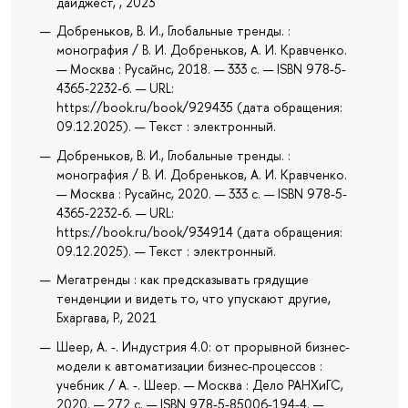
дайджест, , 2023
Добреньков, В. И., Глобальные тренды. :
монография / В. И. Добреньков, А. И. Кравченко.
— Москва : Русайнс, 2018. — 333 с. — ISBN 978-5-
4365-2232-6. — URL:
https://book.ru/book/929435 (дата обращения:
09.12.2025). — Текст : электронный.
Добреньков, В. И., Глобальные тренды. :
монография / В. И. Добреньков, А. И. Кравченко.
— Москва : Русайнс, 2020. — 333 с. — ISBN 978-5-
4365-2232-6. — URL:
https://book.ru/book/934914 (дата обращения:
09.12.2025). — Текст : электронный.
Мегатренды : как предсказывать грядущие
тенденции и видеть то, что упускают другие,
Бхаргава, Р., 2021
Шеер, А. -. Индустрия 4.0: от прорывной бизнес-
модели к автоматизации бизнес-процессов :
учебник / А. -. Шеер. — Москва : Дело РАНХиГС,
2020. — 272 с. — ISBN 978-5-85006-194-4. —