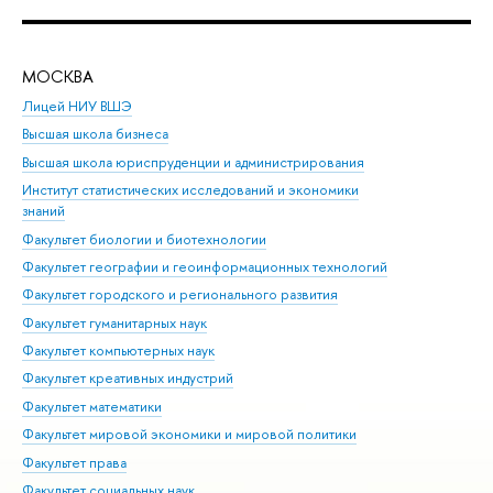
МОСКВА
Н
Лицей НИУ ВШЭ
Фак
Высшая школа бизнеса
Фак
Высшая школа юриспруденции и администрирования
Фа
Институт статистических исследований и экономики
Фак
знаний
Фак
Факультет биологии и биотехнологии
Факультет географии и геоинформационных технологий
Факультет городского и регионального развития
Факультет гуманитарных наук
Факультет компьютерных наук
Факультет креативных индустрий
Факультет математики
Факультет мировой экономики и мировой политики
Факультет права
Факультет социальных наук