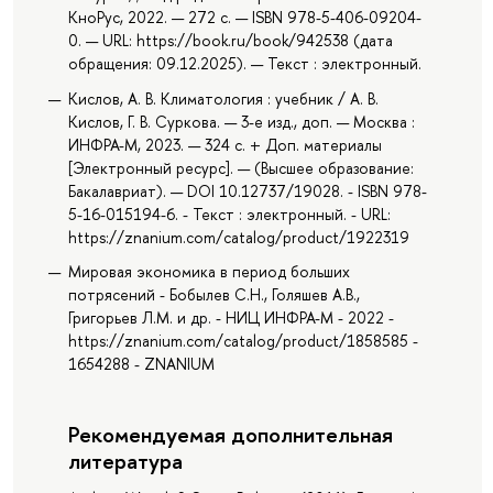
КноРус, 2022. — 272 с. — ISBN 978-5-406-09204-
0. — URL: https://book.ru/book/942538 (дата
обращения: 09.12.2025). — Текст : электронный.
Кислов, А. В. Климатология : учебник / А. В.
Кислов, Г. В. Суркова. — 3-е изд., доп. — Москва :
ИНФРА-М, 2023. — 324 с. + Доп. материалы
[Электронный ресурс]. — (Высшее образование:
Бакалавриат). — DOI 10.12737/19028. - ISBN 978-
5-16-015194-6. - Текст : электронный. - URL:
https://znanium.com/catalog/product/1922319
Мировая экономика в период больших
потрясений - Бобылев С.Н., Голяшев А.В.,
Григорьев Л.М. и др. - НИЦ ИНФРА-М - 2022 -
https://znanium.com/catalog/product/1858585 -
1654288 - ZNANIUM
Рекомендуемая дополнительная
литература