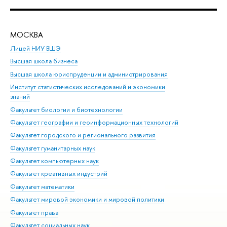
МОСКВА
Н
Лицей НИУ ВШЭ
Фак
Высшая школа бизнеса
Фак
Высшая школа юриспруденции и администрирования
Фа
Институт статистических исследований и экономики
Фак
знаний
Фак
Факультет биологии и биотехнологии
Факультет географии и геоинформационных технологий
Факультет городского и регионального развития
Факультет гуманитарных наук
Факультет компьютерных наук
Факультет креативных индустрий
Факультет математики
Факультет мировой экономики и мировой политики
Факультет права
Факультет социальных наук