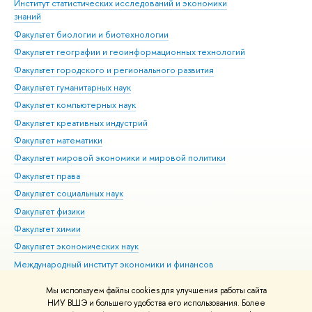
Институт статистических исследований и экономики
Фак
знаний
Фак
Факультет биологии и биотехнологии
Факультет географии и геоинформационных технологий
Факультет городского и регионального развития
Факультет гуманитарных наук
Факультет компьютерных наук
Факультет креативных индустрий
Факультет математики
Факультет мировой экономики и мировой политики
Факультет права
Факультет социальных наук
Факультет физики
Факультет химии
Факультет экономических наук
Международный институт экономики и финансов
Московский институт электроники и математики им. А.Н.
Мы используем файлы cookies для улучшения работы сайта
Тихонова
НИУ ВШЭ и большего удобства его использования. Более