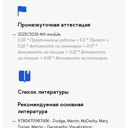
Промежуточная аттестация
2025/2026 4th module
0.35 * Практические работы + 0.2 * Проект +
0.15 * Активность на семинарах + 0.07 *
Активность на лекциях + 0.15 * Активность
на лекциях + 0.08 * Активность на семинарах
Список литературы
Рекомендуемая основная
литература
9780470987636 - Dodge, Martin; McDerby, Mary;
Turner, Martin - Geographic Visualization :