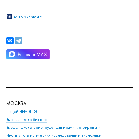
Мы в Vkontakte
МОСКВА
Н
Лицей НИУ ВШЭ
Фак
Высшая школа бизнеса
Фак
Высшая школа юриспруденции и администрирования
Фа
Институт статистических исследований и экономики
Фак