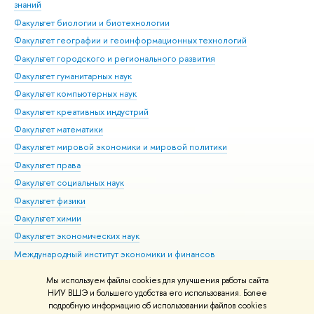
знаний
Фак
Факультет биологии и биотехнологии
Факультет географии и геоинформационных технологий
Факультет городского и регионального развития
Факультет гуманитарных наук
Факультет компьютерных наук
Факультет креативных индустрий
Факультет математики
Факультет мировой экономики и мировой политики
Факультет права
Факультет социальных наук
Факультет физики
Факультет химии
Факультет экономических наук
Международный институт экономики и финансов
Московский институт электроники и математики им. А.Н.
Мы используем файлы cookies для улучшения работы сайта
Тихонова
НИУ ВШЭ и большего удобства его использования. Более
подробную информацию об использовании файлов cookies