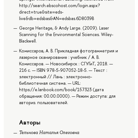
http://search.ebscohost.com/login.aspx?
direct=true&site=eds-
live&db=edsbas&AN=edsbas.6D8039B
George Heritage, & Andy Large. (2009). Laser
Scanning for the Environmental Sciences. Wiley-
Blackwell.
Комиссаров, А. В. Прикладная фотограмметрия и
лазерное сканирование : учебник / А. В.
Комиссаров. — Новосибирск : СГУГиТ, 2018. —
216 с. — ISBN 978-5-907052-18-5. — Текст :
электронный // Лань : электронно-
библиотечная система. — URL:
https://e.lanbook.com/book/157323 (дата
обращения: 00.00.0000). — Режим доступа: для
авториз. пользователей.
Авторы
Тельнова Наталья Олеговна