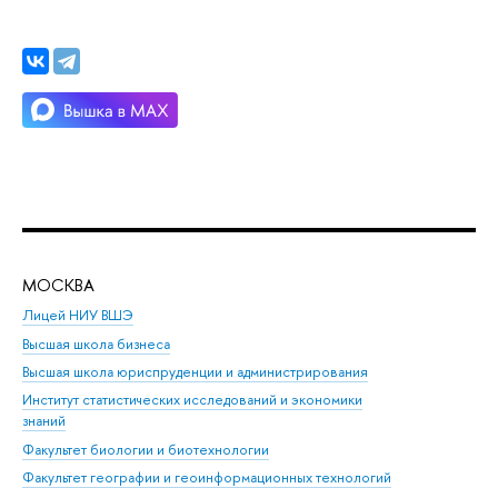
МОСКВА
Н
Лицей НИУ ВШЭ
Фак
Высшая школа бизнеса
Фак
Высшая школа юриспруденции и администрирования
Фа
Институт статистических исследований и экономики
Фак
знаний
Фак
Факультет биологии и биотехнологии
Факультет географии и геоинформационных технологий