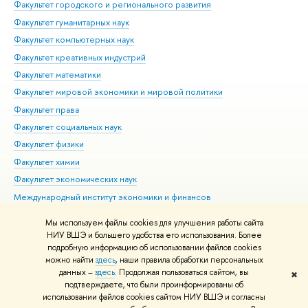
Факультет городского и регионального развития
Факультет гуманитарных наук
Факультет компьютерных наук
Факультет креативных индустрий
Факультет математики
Факультет мировой экономики и мировой политики
Факультет права
Факультет социальных наук
Факультет физики
Факультет химии
Факультет экономических наук
Международный институт экономики и финансов
Московский институт электроники и математики им. А.Н.
Мы используем файлы cookies для улучшения работы сайта
Тихонова
НИУ ВШЭ и большего удобства его использования. Более
подробную информацию об использовании файлов cookies
можно найти
здесь
, наши правила обработки персональных
данных –
здесь
. Продолжая пользоваться сайтом, вы
✖
Редактору
подтверждаете, что были проинформированы об
© НИУ ВШЭ 1993–2026
Адреса и контакты
Условия использования
использовании файлов cookies сайтом НИУ ВШЭ и согласны