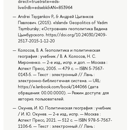
direct=true&site=eds-
live&db=edsebk&AN=853964
Andrei Tsygankov P., & Андрей Цыганков
Павлович. (2015). «Island» Geopolitics of Vadim
Tsymbursky ; «Островная» геополитика Вадима
Цымбурского. https://doi.org/10.24030/2409-
2517-2015-1-12-20
Колосов, В. А. Геополитика и политическая
география : учебник / В. А. Колосов, Н. С.
Мироненко. — 2-е изд., испр. и доп. — Москва :
Аспект Пресс, 2005. — 479 с. — ISBN 5-7567-
0143-5. — Текст : электронный // Лань :
электронно-библиотечная система. — URL:
https://e.lanbook.com/book/144066 (дата
обращения: 00.00.0000). — Режим доступа: для
авториз. пользователей.
Окунев, И. Ю. Политическая география : учебник
/ И. Ю. Окунев. — 2-е изд., испр. — Москва :
Аспект Пресс, 2021. — 512 с. — ISBN 978-5-7567-
1106-6. — Текст : электронный // Лань :