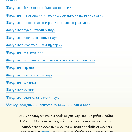
знаний
Фак
Факультет биологии и биотехнологии
Факультет географии и геоинформационных технологий
Факультет городского и регионального развития
Факультет гуманитарных наук
Факультет компьютерных наук
Факультет креативных индустрий
Факультет математики
Факультет мировой экономики и мировой политики
Факультет права
Факультет социальных наук
Факультет физики
Факультет химии
Факультет экономических наук
Международный институт экономики и финансов
Московский институт электроники и математики им. А.Н.
Мы используем файлы cookies для улучшения работы сайта
Тихонова
НИУ ВШЭ и большего удобства его использования. Более
подробную информацию об использовании файлов cookies
можно найти
здесь
, наши правила обработки персональных