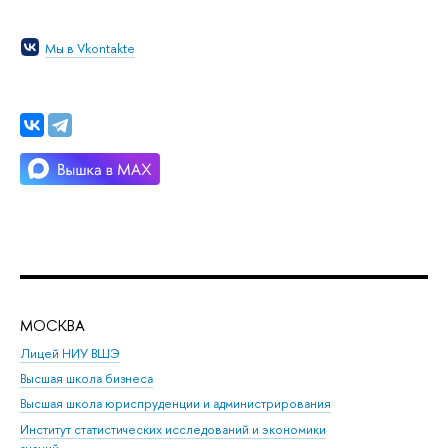
Мы в Vkontakte
МОСКВА
Н
Лицей НИУ ВШЭ
Фак
Высшая школа бизнеса
Фак
Высшая школа юриспруденции и администрирования
Фа
Институт статистических исследований и экономики
Фак