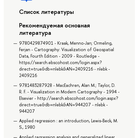
Список литературы
Рекомендуемая основная
литература
9780429874901 - Kraak, Menno-Jan; Ormeling,
Ferjan - Cartography: Visualization of Geospatial
Data, Fourth Edition - 2009 - Routledge -
https://search.ebscohost.com/login.aspx?
direct=true&db=nlebk&AN=2409216 - nlebk -
2409216
9781483287928 - MacEachren, Alan M.; Taylor, D.
R. F. - Visualization in Modern Cartography - 1994 -
Elsevier - http://search.ebscohost.com/login.aspx?
direct=true&db=nlebk&AN=944207 - nlebk -
944207
Applied regression : an introduction, Lewis-Beck, M.
S., 1980
Applied regression analysis and generalized linear