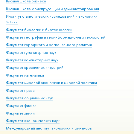
Высшая школа бизнеса
Фак
Высшая школа юриспруденции и администрирования
Фа
Институт статистических исследований и экономики
Фак
знаний
Фак
Факультет биологии и биотехнологии
Факультет географии и геоинформационных технологий
Факультет городского и регионального развития
Факультет гуманитарных наук
Факультет компьютерных наук
Факультет креативных индустрий
Факультет математики
Факультет мировой экономики и мировой политики
Факультет права
Факультет социальных наук
Факультет физики
Факультет химии
Факультет экономических наук
Международный институт экономики и финансов