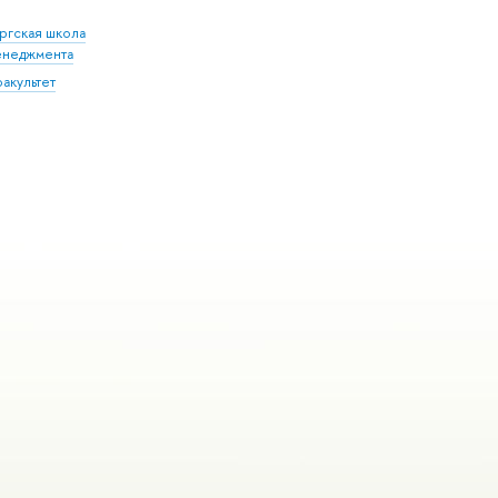
ргская школа
енеджмента
акультет