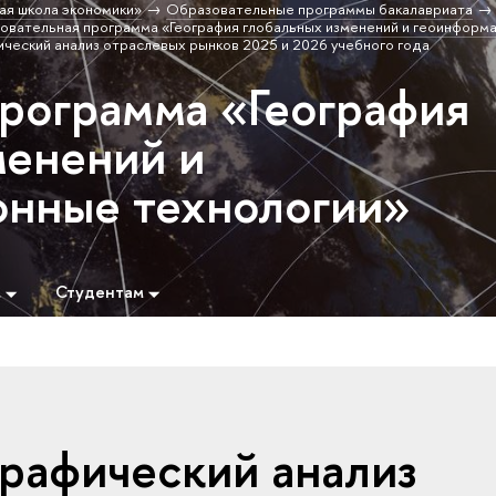
ая школа экономики»
Образовательные программы бакалавриата
овательная программа «География глобальных изменений и геоинформ
ческий анализ отраслевых рынков 2025 и 2026 учебного года
программа «География
менений и
нные технологии»
м
Студентам
рафический анализ