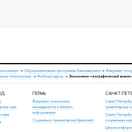
экономики»
→
Образовательные программы бакалавриата
→
Факультет гео
нные технологии»
→
Учебные курсы
→
Экономико-географический анализ 
ОД
ПЕРМЬ
САНКТ-ПЕТЕ
,
Факультет экономики,
Санкт-Петербу
рных наук
менеджмента и бизнес-
гуманитарных н
информатики
х наук
Санкт-Петербу
Социально-гуманитарный факультет
социальных на
а
Школа информа