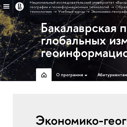
Национальный исследовательский университет «Высш
географии и геоинформационных технологий
Образ
технологии»
Учебные курсы
Экономико-географи
Бакалаврская 
глобальных из
геоинформацио
О программе
Абитуриента
Экономико-геог