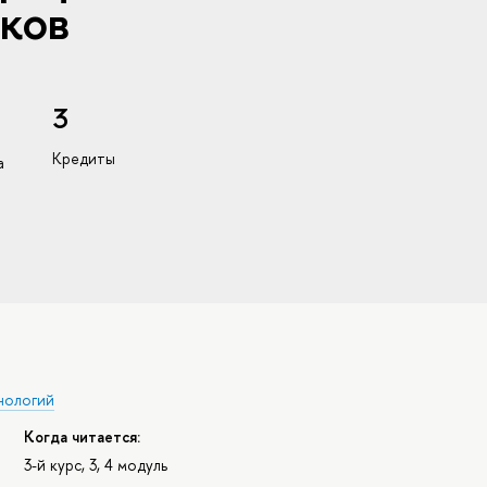
ков
3
Кредиты
а
нологий
Когда читается:
3-й курс, 3, 4 модуль