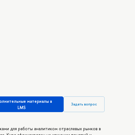
олнительные материалы в
Задать вопрос
LMS
ками для работы аналитиком отраслевых рынков в
зе. Курс сфокусирован на изучении понятий и