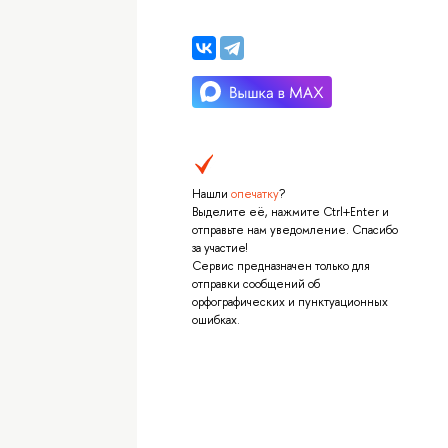
Нашли
опечатку
?
Выделите её, нажмите Ctrl+Enter и
отправьте нам уведомление. Спасибо
за участие!
Сервис предназначен только для
отправки сообщений об
орфографических и пунктуационных
ошибках.