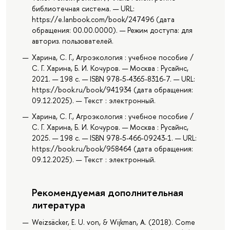
библиотечная система. — URL:
https://e.lanbook.com/book/247496 (дата
обращения: 00.00.0000). — Режим доступа: для
авториз. пользователей.
Харина, С. Г., Агроэкология : учебное пособие /
С. Г. Харина, Б. И. Кочуров. — Москва : Русайнс,
2021. — 198 с. — ISBN 978-5-4365-8316-7. — URL:
https://book.ru/book/941934 (дата обращения:
09.12.2025). — Текст : электронный.
Харина, С. Г., Агроэкология : учебное пособие /
С. Г. Харина, Б. И. Кочуров. — Москва : Русайнс,
2025. — 198 с. — ISBN 978-5-466-09243-1. — URL:
https://book.ru/book/958464 (дата обращения:
09.12.2025). — Текст : электронный.
Рекомендуемая дополнительная
литература
Weizsäcker, E. U. von, & Wijkman, A. (2018). Come