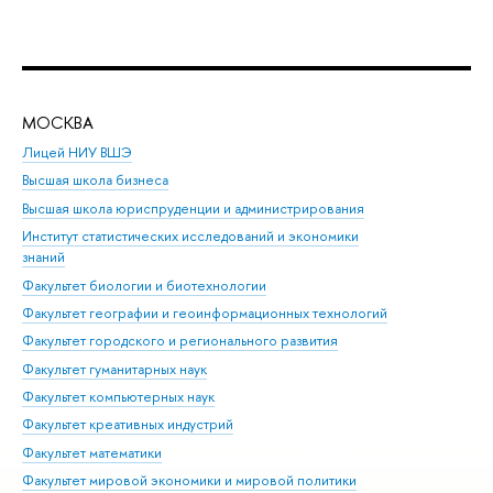
МОСКВА
Н
Лицей НИУ ВШЭ
Фак
Высшая школа бизнеса
Фак
Высшая школа юриспруденции и администрирования
Фа
Институт статистических исследований и экономики
Фак
знаний
Фак
Факультет биологии и биотехнологии
Факультет географии и геоинформационных технологий
Факультет городского и регионального развития
Факультет гуманитарных наук
Факультет компьютерных наук
Факультет креативных индустрий
Факультет математики
Факультет мировой экономики и мировой политики