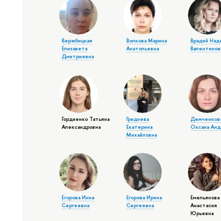
Вержбицкая
Волкова Марина
Врадий Над
Елизавета
Анатольевна
Валентинов
Дмитриевна
Гордиенко Татьяна
Гриднева
Демченков
Александровна
Екатерина
Оксана Анд
Михайловна
Егорова Инна
Егорова Ирина
Емельянова
Сергеевна
Сергеевна
Анастасия
Юрьевна