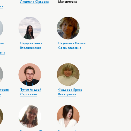
Людмила Юрьевна
Максимовна
на
ва
Скудина Елена
Ступакова Лариса
Владимировна
Станиславовна
вна
тория
Тулум Андрей
Фадеева Ирена
а
Сергеевич
Викторовна