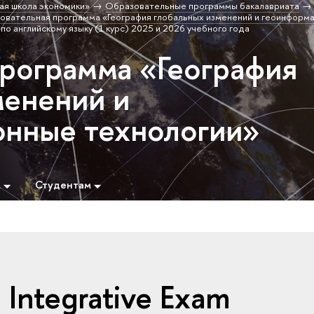
ая школа экономики»
Образовательные программы бакалавриата
овательная программа «География глобальных изменений и геоинформ
по английскому языку (1 курс) 2025 и 2026 учебного года
программа «География
менений и
нные технологии»
м
Студентам
 Integrative Exam