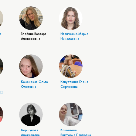
а
Злобина Варвара
Иванченко Мария
а
Алексеевна
Николаевна
в
Каменская Ольга
Капусткина Елена
Олеговна
Сергеевна
ич
Коршунова
Кошелева
Александра
Виктория Павловна