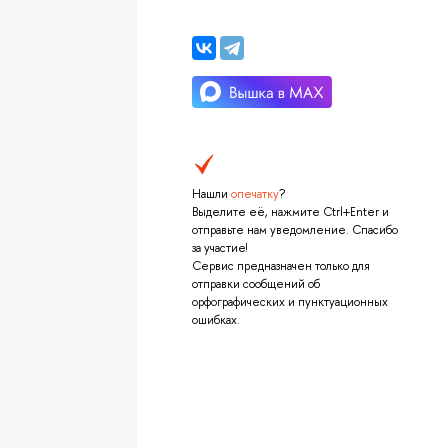
Нашли
опечатку
?
Выделите её, нажмите Ctrl+Enter и
отправьте нам уведомление. Спасибо
за участие!
Сервис предназначен только для
отправки сообщений об
орфографических и пунктуационных
ошибках.