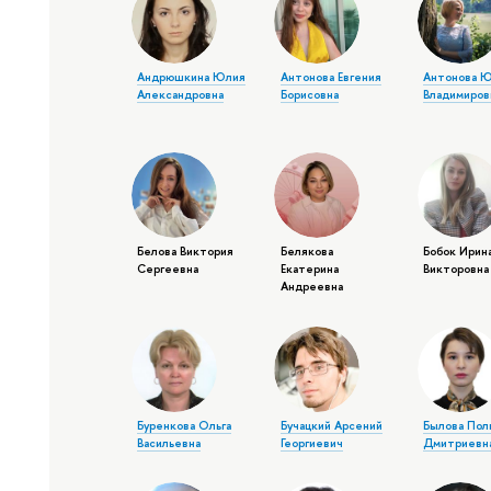
Андрюшкина Юлия
Антонова Евгения
Антонова 
Александровна
Борисовна
Владимиров
Белова Виктория
Белякова
Бобок Ирин
Сергеевна
Екатерина
Викторовна
Андреевна
Буренкова Ольга
Бучацкий Арсений
Былова Пол
Васильевна
Георгиевич
Дмитриевн