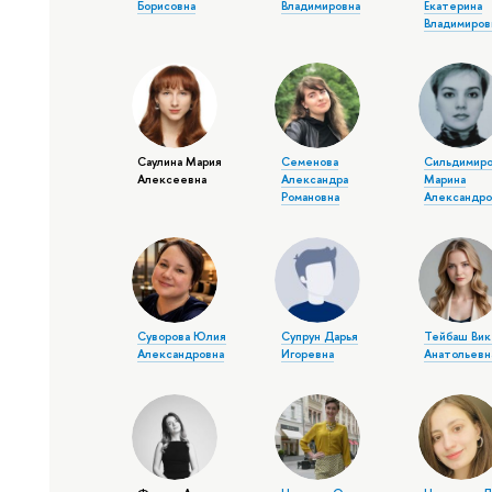
Борисовна
Владимировна
Екатерина
Владимиров
Саулина Мария
Семенова
Сильдимиро
Алексеевна
Александра
Марина
Романовна
Александро
Суворова Юлия
Супрун Дарья
Тейбаш Вик
Александровна
Игоревна
Анатольевн