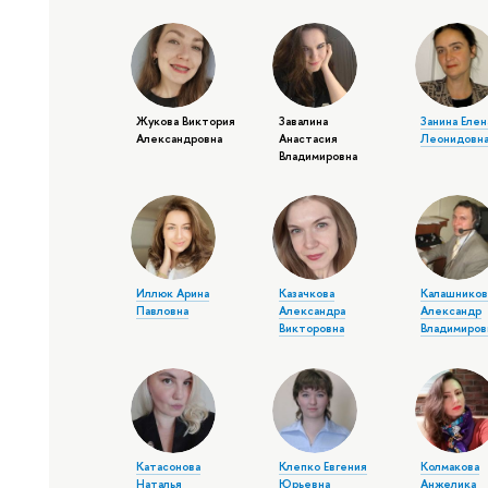
Жукова Виктория
Завалина
Занина Елен
Александровна
Анастасия
Леонидовн
Владимировна
Иллюк Арина
Казачкова
Калашнико
Павловна
Александра
Александр
Викторовна
Владимиров
Катасонова
Клепко Евгения
Колмакова
Наталья
Юрьевна
Анжелика