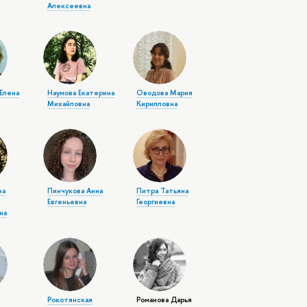
Алексеевна
Елена
Наумова Екатерина
Оводова Мария
Михайловна
Кирилловна
на
Пинчукова Анна
Питра Татьяна
Евгеньевна
Георгиевна
на
Рокотянская
Романова Дарья