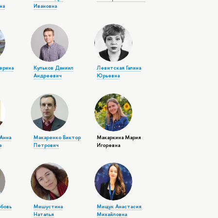
на
Ивановна
терина
Кульков Даниил
Левитская Галина
Андреевич
Юрьевна
Анна
Макаренко Виктор
Макаркина Мария
а
Петрович
Игоревна
бовь
Мишустина
Мищук Анастасия
Наталья
Михайловна