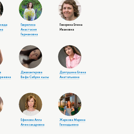
ежда
Гаврилина
Говорина Елена
на
Анастасия
Ивановна
Германовна
а
Джахангирова
Долгушина Елена
реевна
Вефа Сабухи кызы
Анатольевна
Ефимова Алла
Жаркова Марина
Александровна
Геннадьевна