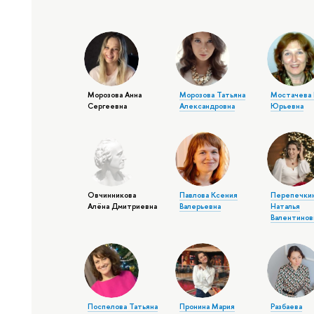
Морозова Анна
Морозова Татьяна
Мостачева 
Сергеевна
Александровна
Юрьевна
Овчинникова
Павлова Ксения
Перепечки
Алёна Дмитриевна
Валерьевна
Наталья
Валентинов
Поспелова Татьяна
Пронина Мария
Разбаева