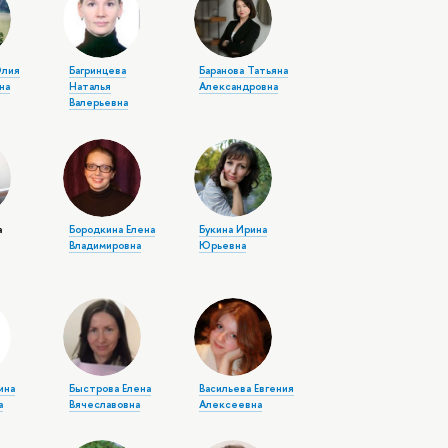
Юлия
Багринцева
Баранова Татьяна
на
Наталья
Александровна
Валерьевна
а
Бородкина Елена
Букина Ирина
Владимировна
Юрьевна
ина
Быстрова Елена
Васильева Евгения
а
Вячеславовна
Алексеевна