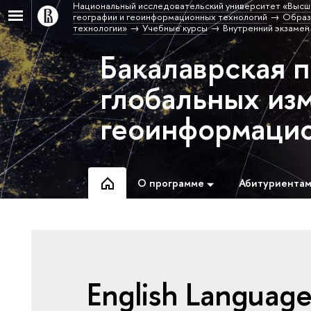
Национальный исследовательский университет «Высш
географии и геоинформационных технологий
Образ
технологии»
Учебные курсы
Внутренний экзамен 
Бакалаврская 
глобальных из
геоинформацио
О программе
Абитуриента
English Language