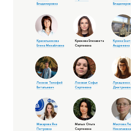
Владимировна
Владимиров
Красильникова
Крюкова Елизавета
Кузина Ека
Елена Михайловна
Сергеевна
Андреевна
Леонов Тимофей
Лозовая Софья
Лукашенко 
Витальевич
Сергеевна
Дмитриевн
Макарова Яна
Малых Ольга
Маслова Лю
Петровна
Сергеевна
Николаевна