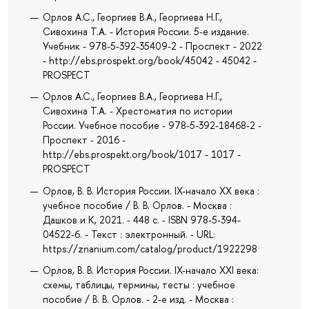
Орлов А.С., Георгиев В.А., Георгиева Н.Г.,
Сивохина Т.А. - История России. 5-е издание.
Учебник - 978-5-392-35409-2 - Проспект - 2022
- http://ebs.prospekt.org/book/45042 - 45042 -
PROSPECT
Орлов А.С., Георгиев В.А., Георгиева Н.Г.,
Сивохина Т.А. - Хрестоматия по истории
России. Учебное пособие - 978-5-392-18468-2 -
Проспект - 2016 -
http://ebs.prospekt.org/book/1017 - 1017 -
PROSPECT
Орлов, В. В. История России. IX-начало XX века :
учебное пособие / В. В. Орлов. - Москва :
Дашков и К, 2021. - 448 с. - ISBN 978-5-394-
04522-6. - Текст : электронный. - URL:
https://znanium.com/catalog/product/1922298
Орлов, В. В. История России. IX-начало XXI века:
схемы, таблицы, термины, тесты : учебное
пособие / В. В. Орлов. - 2-е изд. - Москва :