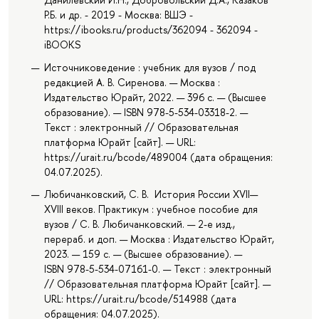
Р.Б. и др. - 2019 - Москва: ВШЭ -
https://ibooks.ru/products/362094 - 362094 -
iBOOKS
Источниковедение : учебник для вузов / под
редакцией А. В. Сиренова. — Москва :
Издательство Юрайт, 2022. — 396 с. — (Высшее
образование). — ISBN 978-5-534-03318-2. —
Текст : электронный // Образовательная
платформа Юрайт [сайт]. — URL:
https://urait.ru/bcode/489004 (дата обращения:
04.07.2025).
Любичанковский, С. В. История России XVII—
XVIII веков. Практикум : учебное пособие для
вузов / С. В. Любичанковский. — 2-е изд.,
перераб. и доп. — Москва : Издательство Юрайт,
2023. — 159 с. — (Высшее образование). —
ISBN 978-5-534-07161-0. — Текст : электронный
// Образовательная платформа Юрайт [сайт]. —
URL: https://urait.ru/bcode/514988 (дата
обращения: 04.07.2025).