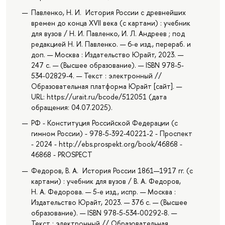
Павленко, Н. И. История России с древнейших
времен до конца XVII века (с картами) : учебник
для вузов / Н. И. Павленко, И. Л. Андреев ; под
редакцией Н. И. Павленко. — 6-е изд., перераб. и
доп. — Москва : Издательство Юрайт, 2023. —
247 с. — (Высшее образование). — ISBN 978-5-
534-02829-4. — Текст : электронный //
Образовательная платформа Юрайт [сайт]. —
URL: https://urait.ru/bcode/512051 (дата
обращения: 04.07.2025).
РФ - Конституция Российской Федерации (с
гимном России) - 978-5-392-40221-2 - Проспект
- 2024 - http://ebs.prospekt.org/book/46868 -
46868 - PROSPECT
Федоров, В. А. История России 1861—1917 гг. (с
картами) : учебник для вузов / В. А. Федоров,
Н. А. Федорова. — 5-е изд., испр. — Москва :
Издательство Юрайт, 2023. — 376 с. — (Высшее
образование). — ISBN 978-5-534-00292-8. —
Текст : электронный // Образовательная