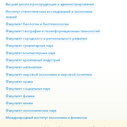
Высшая школа юриспруденции и администрирования
Фа
Институт статистических исследований и экономики
Фак
знаний
Фак
Факультет биологии и биотехнологии
Факультет географии и геоинформационных технологий
Факультет городского и регионального развития
Факультет гуманитарных наук
Факультет компьютерных наук
Факультет креативных индустрий
Факультет математики
Факультет мировой экономики и мировой политики
Факультет права
Факультет социальных наук
Факультет физики
Факультет химии
Факультет экономических наук
Международный институт экономики и финансов
Московский институт электроники и математики им. А.Н.