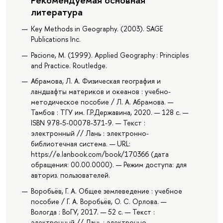
литература
Key Methods in Geography. (2003). SAGE
Publications Inc.
Pacione, M. (1999). Applied Geography : Principles
and Practice. Routledge.
Абрамова, Л. А. Физическая география и
ландшафты материков и океанов : учебно-
методическое пособие / Л. А. Абрамова. —
Тамбов : ТГУ им. Г.Р.Державина, 2020. — 128 с. —
ISBN 978-5-00078-371-9. — Текст :
электронный // Лань : электронно-
библиотечная система. — URL:
https://e.lanbook.com/book/170366 (дата
обращения: 00.00.0000). — Режим доступа: для
авториз. пользователей.
Воробьёв, Г. А. Общее землеведение : учебное
пособие / Г. А. Воробьёв, О. С. Орлова. —
Вологда : ВоГУ, 2017. — 52 с. — Текст :
электронный // Лань : электронно-