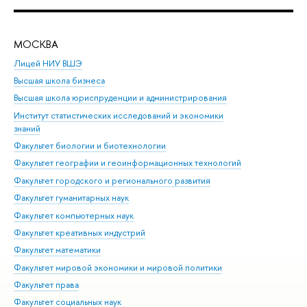
МОСКВА
Н
Лицей НИУ ВШЭ
Фак
Высшая школа бизнеса
Фак
Высшая школа юриспруденции и администрирования
Фа
Институт статистических исследований и экономики
Фак
знаний
Фак
Факультет биологии и биотехнологии
Факультет географии и геоинформационных технологий
Факультет городского и регионального развития
Факультет гуманитарных наук
Факультет компьютерных наук
Факультет креативных индустрий
Факультет математики
Факультет мировой экономики и мировой политики
Факультет права
Факультет социальных наук