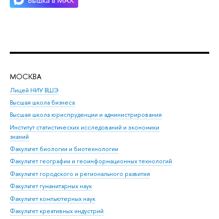
МОСКВА
Н
Лицей НИУ ВШЭ
Фак
Высшая школа бизнеса
Фак
Высшая школа юриспруденции и администрирования
Фа
Институт статистических исследований и экономики
Фак
знаний
Фак
Факультет биологии и биотехнологии
Факультет географии и геоинформационных технологий
Факультет городского и регионального развития
Факультет гуманитарных наук
Факультет компьютерных наук
Факультет креативных индустрий