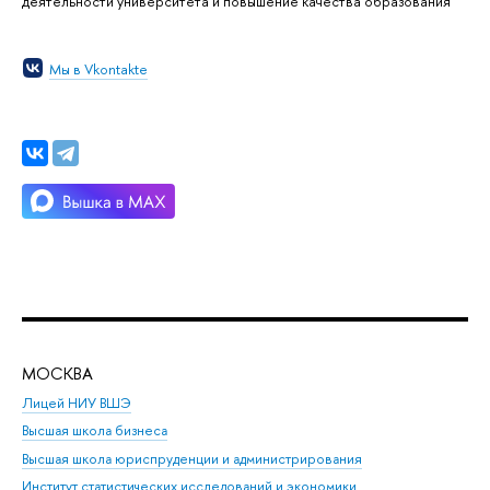
деятельности университета и повышение качества образования
Мы в Vkontakte
МОСКВА
Н
Лицей НИУ ВШЭ
Фак
Высшая школа бизнеса
Фак
Высшая школа юриспруденции и администрирования
Фа
Институт статистических исследований и экономики
Фак