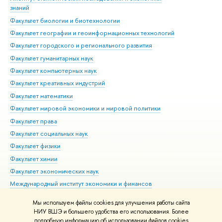
знаний
Фак
Факультет биологии и биотехнологии
Факультет географии и геоинформационных технологий
Факультет городского и регионального развития
Факультет гуманитарных наук
Факультет компьютерных наук
Факультет креативных индустрий
Факультет математики
Факультет мировой экономики и мировой политики
Факультет права
Факультет социальных наук
Факультет физики
Факультет химии
Факультет экономических наук
Международный институт экономики и финансов
Московский институт электроники и математики им. А.Н.
Мы используем файлы cookies для улучшения работы сайта
Тихонова
НИУ ВШЭ и большего удобства его использования. Более
подробную информацию об использовании файлов cookies