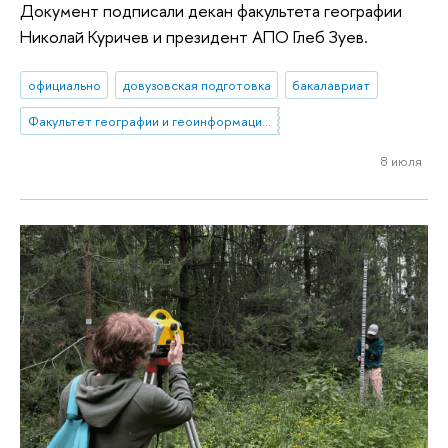
Документ подписали декан факультета географии
Николай Куричев и президент АПО Глеб Зуев.
официально
довузовская подготовка
бакалавриат
Факультет географии и геоинформационных технологий
8 июля