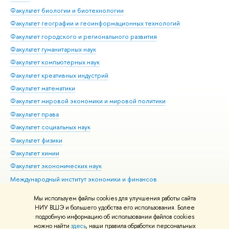
Фак
Факультет биологии и биотехнологии
Факультет географии и геоинформационных технологий
Факультет городского и регионального развития
Факультет гуманитарных наук
Факультет компьютерных наук
Факультет креативных индустрий
Факультет математики
Факультет мировой экономики и мировой политики
Факультет права
Факультет социальных наук
Факультет физики
Факультет химии
Факультет экономических наук
Международный институт экономики и финансов
Московский институт электроники и математики им. А.Н.
Мы используем файлы cookies для улучшения работы сайта
Тихонова
НИУ ВШЭ и большего удобства его использования. Более
подробную информацию об использовании файлов cookies
можно найти
здесь
, наши правила обработки персональных