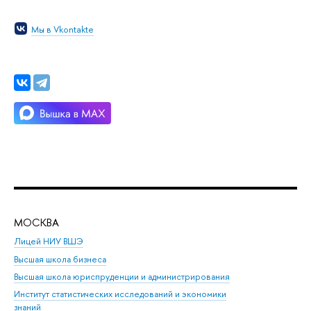
Мы в Vkontakte
МОСКВА
Н
Лицей НИУ ВШЭ
Фак
Высшая школа бизнеса
Фак
Высшая школа юриспруденции и администрирования
Фа
Институт статистических исследований и экономики
Фак
знаний