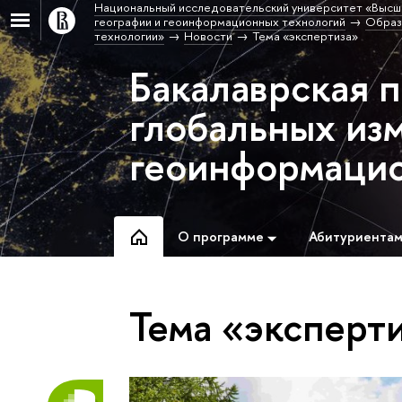
Национальный исследовательский университет «Высш
географии и геоинформационных технологий
Образ
технологии»
Новости
Тема «экспертиза»
Бакалаврская 
глобальных из
геоинформацио
О программе
Абитуриента
Тема «эксперт