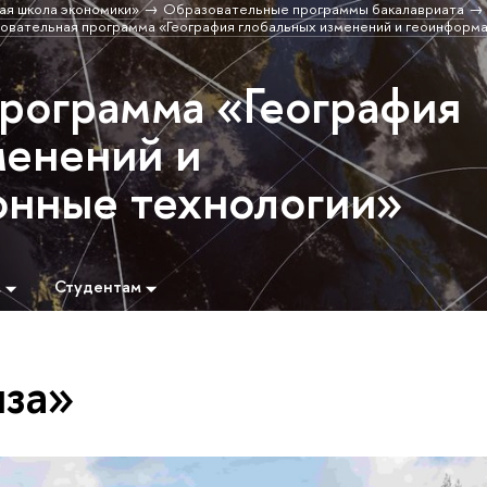
ая школа экономики»
Образовательные программы бакалавриата
овательная программа «География глобальных изменений и геоинформ
программа «География
менений и
нные технологии»
м
Студентам
иза»