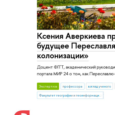
Ксения Аверкиева п
будущее Переславля
колонизации»
Доцент ФГГТ, академический руководи
портала МИР 24 о том, как Переславлю
Экспертиза
профессора
взгляд ученого
Факультет географии и геоинформационных технологий