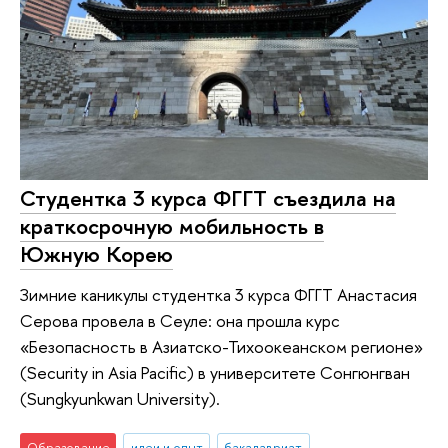
Студентка 3 курса ФГГТ съездила на
краткосрочную мобильность в
Южную Корею
Зимние каникулы студентка 3 курса ФГГТ Анастасия
Серова провела в Сеуле: она прошла курс
«Безопасность в Азиатско-Тихоокеанском регионе»
(Security in Asia Pacific) в университете Сонгюнгван
(Sungkyunkwan University).
Образование
идеи и опыт
бакалавриат