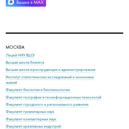
МОСКВА
Н
Лицей НИУ ВШЭ
Фак
Высшая школа бизнеса
Фак
Высшая школа юриспруденции и администрирования
Фа
Институт статистических исследований и экономики
Фак
знаний
Фак
Факультет биологии и биотехнологии
Факультет географии и геоинформационных технологий
Факультет городского и регионального развития
Факультет гуманитарных наук
Факультет компьютерных наук
Факультет креативных индустрий